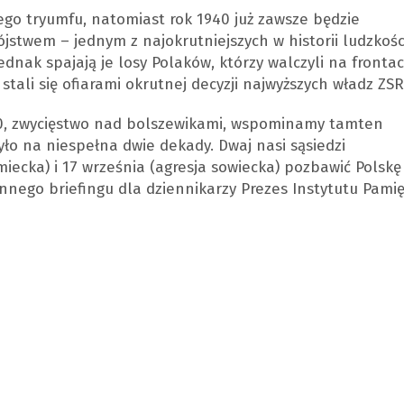
go tryumfu, natomiast rok 1940 już zawsze będzie
ójstwem – ­jednym z najokrutniejszych w historii ludzkośc
ednak spajają je losy Polaków, którzy walczyli na fronta
 stali się ofiarami okrutnej decyzji najwyższych władz ZSR
20, zwycięstwo nad bolszewikami, wspominamy tamten
ło na niespełna dwie dekady. Dwaj nasi sąsiedzi
miecka) i 17 września (agresja sowiecka) pozbawić Polskę
nego briefingu dla dziennikarzy Prezes Instytutu Pamię