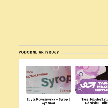
PODOBNE ARTYKUŁY
Edyta Kowalewska – Syrop |
Targi Młodej Sztu
wystawa
Gdańsku – Bile