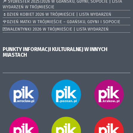
🎆 SYLWESTER 2025/2026 W GDAŃSKU, GDYNI, SOPOCIE | LISTA
WYDARZEŃ W TRÓJMIEŚCIE
🌷DZIEŃ KOBIET 2026 W TRÓJMIEŚCIE | LISTA WYDARZEŃ
🌹DZIEŃ MATKI W TRÓJMIEŚCIE – GDAŃSKU, GDYNI I SOPOCIE
💌WALENTYNKI 2026 W TRÓJMIEŚCIE | LISTA WYDARZEŃ
PUNKTY INFORMACJI KULTURALNEJ W INNYCH
MIASTACH