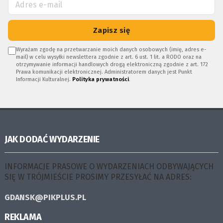
Zapisz się
Wyrażam zgodę na przetwarzanie moich danych osobowych (imię, adres e-
mail) w celu wysyłki newslettera zgodnie z art. 6 ust. 1 lit. a RODO oraz na
otrzymywanie informacji handlowych drogą elektroniczną zgodnie z art. 172
Prawa komunikacji elektronicznej. Administratorem danych jest Punkt
Informacji Kulturalnej.
Polityka prywatności
.
JAK DODAĆ WYDARZENIE
INFORMACJE PRASOWE O WYDARZENIACH ODBYWAJĄCYCH
SIĘ W TRÓJMIEŚCIE PROSIMY PRZESYŁAĆ NA ADRES:
GDANSK@PIKPLUS.PL
REKLAMA