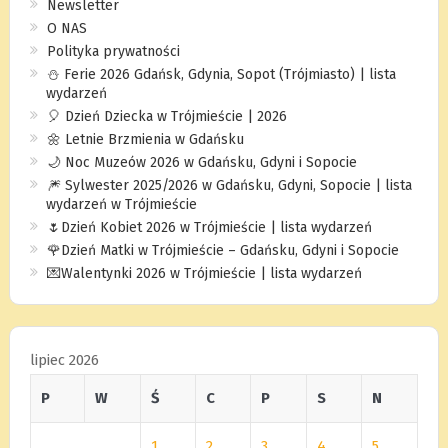
Newsletter
O NAS
Polityka prywatności
⛄️ Ferie 2026 Gdańsk, Gdynia, Sopot (Trójmiasto) | lista
wydarzeń
🎈 Dzień Dziecka w Trójmieście | 2026
🌼 Letnie Brzmienia w Gdańsku
🌙 Noc Muzeów 2026 w Gdańsku, Gdyni i Sopocie
🎆 Sylwester 2025/2026 w Gdańsku, Gdyni, Sopocie | lista
wydarzeń w Trójmieście
🌷Dzień Kobiet 2026 w Trójmieście | lista wydarzeń
🌹Dzień Matki w Trójmieście – Gdańsku, Gdyni i Sopocie
💌Walentynki 2026 w Trójmieście | lista wydarzeń
lipiec 2026
P
W
Ś
C
P
S
N
1
2
3
4
5