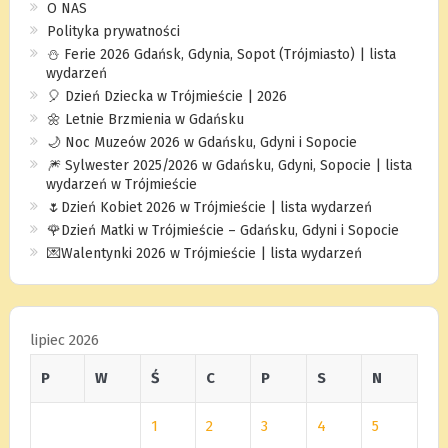
O NAS
Polityka prywatności
⛄️ Ferie 2026 Gdańsk, Gdynia, Sopot (Trójmiasto) | lista
wydarzeń
🎈 Dzień Dziecka w Trójmieście | 2026
🌼 Letnie Brzmienia w Gdańsku
🌙 Noc Muzeów 2026 w Gdańsku, Gdyni i Sopocie
🎆 Sylwester 2025/2026 w Gdańsku, Gdyni, Sopocie | lista
wydarzeń w Trójmieście
🌷Dzień Kobiet 2026 w Trójmieście | lista wydarzeń
🌹Dzień Matki w Trójmieście – Gdańsku, Gdyni i Sopocie
💌Walentynki 2026 w Trójmieście | lista wydarzeń
lipiec 2026
P
W
Ś
C
P
S
N
1
2
3
4
5