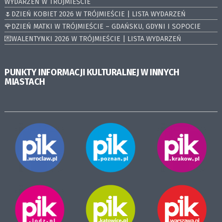
WYDARZEŃ W TRÓJMIEŚCIE
🌷DZIEŃ KOBIET 2026 W TRÓJMIEŚCIE | LISTA WYDARZEŃ
🌹DZIEŃ MATKI W TRÓJMIEŚCIE – GDAŃSKU, GDYNI I SOPOCIE
💌WALENTYNKI 2026 W TRÓJMIEŚCIE | LISTA WYDARZEŃ
PUNKTY INFORMACJI KULTURALNEJ W INNYCH
MIASTACH