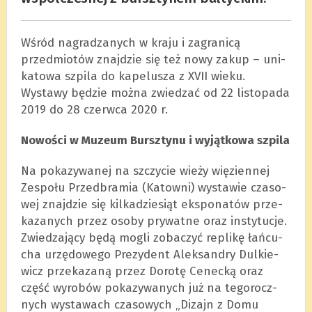
Wśród nagra­dza­nych w kraju i zagra­nicą
przedmio­tów znaj­dzie się też nowy zakup – uni­
ka­towa szpila do kape­lu­sza z XVII wieku.
Wystawy będzie można zwie­dzać od 22 listo­pada
2019 do 28 czerwca 2020 r.
Nowo­ści w Muzeum Bursz­tynu i wyjąt­kowa szpila
Na poka­zy­wa­nej na szczy­cie wieży wię­zien­nej
Zespołu Przed­bra­mia (Katowni) wysta­wie cza­so­
wej znaj­dzie się kil­ka­dzie­siąt eks­po­na­tów prze­
ka­za­nych przez osoby pry­watne oraz insty­tu­cje.
Zwie­dza­jący będą mogli zoba­czyć replikę łań­cu­
cha urzę­do­wego Pre­zy­dent Alek­san­dry Dul­kie­
wicz prze­ka­zaną przez Dorotę Cenecką oraz
część wyro­bów poka­zy­wa­nych już na tego­rocz­
nych wysta­wach cza­so­wych „Dizajn z Domu