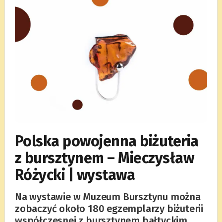
Pol­ska powo­jenna biżu­te­ria
z bursz­ty­nem – Mie­czy­sław
Różycki | wystawa
Na wystawie w Muzeum Bursztynu można
zobaczyć około 180 egzem­pla­rzy biżu­te­rii
współ­cze­snej z bursz­ty­nem bał­tyc­kim.