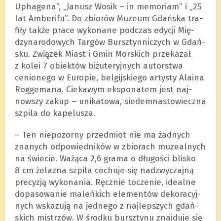
Upha­gena”, „Janusz Wosik – in memo­riam” i „25
lat Ambe­rifu”. Do zbio­rów Muzeum Gdań­ska tra­
fiły także prace wyko­nane pod­czas edy­cji Mię­
dzy­na­ro­do­wych Tar­gów Bursz­tynniczych w Gdań­
sku. Zwią­zek Miast i Gmin Mor­skich prze­ka­zał
z kolei 7 obiek­tów biżu­te­ryj­nych autor­stwa
cenio­nego w Euro­pie, bel­gij­skiego arty­sty Ala­ina
Rog­ge­mana. Cie­ka­wym eks­po­na­tem jest naj­
now­szy zakup – uni­ka­towa, sie­dem­na­sto­wieczna
szpila do kape­lu­sza.
– Ten nie­po­zorny przedmiot nie ma żad­nych
zna­nych odpo­wied­ni­ków w zbio­rach muze­al­nych
na świe­cie. Ważąca 2,6 grama o dłu­go­ści bli­sko
8 cm żela­zna szpila cechuje się nad­zwy­czajną
pre­cy­zją wyko­na­nia. Ręcz­nie tocze­nie, ide­alne
dopa­so­wa­nie maleń­kich ele­men­tów deko­ra­cyj­
nych wska­zują na jed­nego z naj­lep­szych gdań­
skich mistrzów. W środku bursz­tynu znaj­duje się