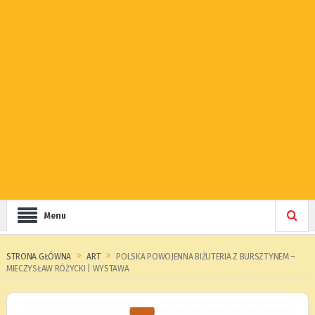
Menu
STRONA GŁÓWNA
ART
POL­SKA POWO­JENNA BIŻU­TE­RIA Z BURSZ­TY­NEM –
MIE­CZY­SŁAW RÓŻYCKI | WYSTAWA