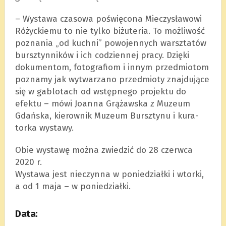
– Wystawa cza­sowa poświę­cona Mie­czy­sławowi
Różyc­kiemu to nie tylko biżu­te­ria. To moż­li­wość
pozna­nia „od kuchni” powo­jen­nych warsz­ta­tów
bursz­tyn­ni­ków i ich codzien­nej pracy. Dzięki
doku­men­tom, foto­gra­fiom i innym przedmio­tom
poznamy jak wytwa­rzano przedmioty znaj­du­jące
się w gablo­tach od wstęp­nego pro­jektu do
efektu – mówi Joanna Grą­żaw­ska z Muzeum
Gdań­ska, kie­row­nik Muzeum Bursz­tynu i kura­
torka wystawy.
Obie wystawę można zwie­dzić do 28 czerwca
2020 r.
Wystawa jest nieczynna w ponie­działki i wtorki,
a od 1 maja – w ponie­działki.
Data: