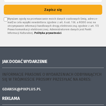
Zapisz się
Wyrażam zgodę na przetwarzanie moich danych osobowych (imię, adres e-
mail) w celu wysyłki newslettera zgodnie z art. 6 ust. 1 lit. a RODO oraz na
otrzymywanie informacji handlowych drogą elektroniczną zgodnie z art. 172
Prawa komunikacji elektronicznej. Administratorem danych jest Punkt
Informacji Kulturalnej.
Polityka prywatności
.
JAK DODAĆ WYDARZENIE
INFORMACJE PRASOWE O WYDARZENIACH ODBYWAJĄCYCH
SIĘ W TRÓJMIEŚCIE PROSIMY PRZESYŁAĆ NA ADRES:
GDANSK@PIKPLUS.PL
REKLAMA