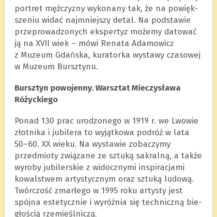
por­tret męż­czy­zny wyko­nany tak, że na powięk­
sze­niu widać naj­mniej­szy detal. Na pod­sta­wie
prze­pro­wa­dzo­nych eks­per­tyz możemy dato­wać
ją na XVII wiek – mówi Renata Ada­mo­wicz
z Muzeum Gdań­ska, kura­torka wystawy cza­so­wej
w Muzeum Bursz­tynu.
Bursz­tyn powo­jenny. Warsz­tat Mie­czy­sława
Różyc­kiego
Ponad 130 prac uro­dzo­nego w 1919 r. we Lwo­wie
złot­nika i jubi­lera to wyjąt­kowa podróż w lata
50–60. XX wieku. Na wysta­wie zoba­czymy
przedmioty zwią­zane ze sztuką sakralną, a także
wyroby jubi­ler­skie z widocz­nymi inspi­ra­cjami
kowal­stwem arty­stycznym oraz sztuką ludową.
Twór­czość zmar­łego w 1995 roku arty­sty jest
spójna este­tycz­nie i wyróż­nia się tech­niczną bie­
gło­ścią rze­mieśl­ni­czą.