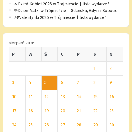
🌷Dzień Kobiet 2026 w Trójmieście | lista wydarzeń
🌹Dzień Matki w Trójmieście – Gdańsku, Gdyni i Sopocie
💌Walentynki 2026 w Trójmieście | lista wydarzeń
sierpień 2026
P
W
Ś
C
P
S
N
1
2
3
4
5
6
7
8
9
10
11
12
13
14
15
16
17
18
19
20
21
22
23
24
25
26
27
28
29
30