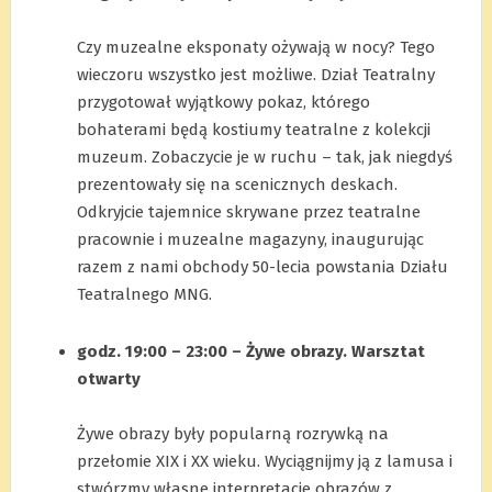
.
Czy muzealne eksponaty ożywają w nocy? Tego
wieczoru wszystko jest możliwe. Dział Teatralny
przygotował wyjątkowy pokaz, którego
bohaterami będą kostiumy teatralne z kolekcji
muzeum. Zobaczycie je w ruchu – tak, jak niegdyś
prezentowały się na scenicznych deskach.
Odkryjcie tajemnice skrywane przez teatralne
pracownie i muzealne magazyny, inaugurując
razem z nami obchody 50-lecia powstania Działu
Teatralnego MNG.
.
godz. 19:00 – 23:00 – Żywe obrazy. Warsztat
otwarty
.
Żywe obrazy były popularną rozrywką na
przełomie XIX i XX wieku. Wyciągnijmy ją z lamusa i
stwórzmy własne interpretacje obrazów z