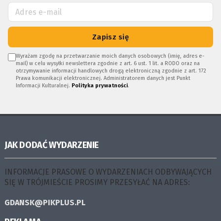
Zapisz się
Wyrażam zgodę na przetwarzanie moich danych osobowych (imię, adres e-
mail) w celu wysyłki newslettera zgodnie z art. 6 ust. 1 lit. a RODO oraz na
otrzymywanie informacji handlowych drogą elektroniczną zgodnie z art. 172
Prawa komunikacji elektronicznej. Administratorem danych jest Punkt
Informacji Kulturalnej.
Polityka prywatności
.
JAK DODAĆ WYDARZENIE
INFORMACJE PRASOWE O WYDARZENIACH ODBYWAJĄCYCH
SIĘ W TRÓJMIEŚCIE PROSIMY PRZESYŁAĆ NA ADRES:
GDANSK@PIKPLUS.PL