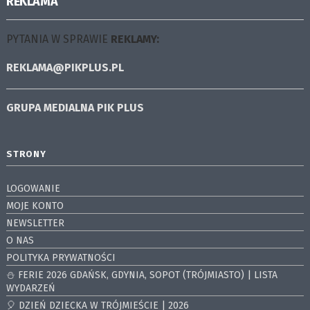
REKLAMA
PYTANIA W SPRAWIE
REKLAMY:
REKLAMA@PIKPLUS.PL
GRUPA MEDIALNA
PIK PLUS
STRONY
LOGOWANIE
MOJE KONTO
NEWSLETTER
O NAS
POLITYKA PRYWATNOŚCI
⛄️ FERIE 2026 GDAŃSK, GDYNIA, SOPOT (TRÓJMIASTO) | LISTA
WYDARZEŃ
🎈 DZIEŃ DZIECKA W TRÓJMIEŚCIE | 2026