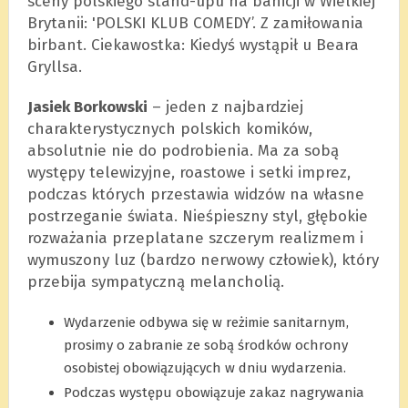
sceny polskiego stand-upu na banicji w Wielkiej
Brytanii: 'POLSKI KLUB COMEDY’. Z zamiłowania
birbant. Ciekawostka: Kiedyś wystąpił u Beara
Gryllsa.
Jasiek Borkowski
– jeden z najbardziej
charakterystycznych polskich komików,
absolutnie nie do podrobienia. Ma za sobą
występy telewizyjne, roastowe i setki imprez,
podczas których przestawia widzów na własne
postrzeganie świata. Nieśpieszny styl, głębokie
rozważania przeplatane szczerym realizmem i
wymuszony luz (bardzo nerwowy człowiek), który
przebija sympatyczną melancholią.
Wydarzenie odbywa się w reżimie sanitarnym,
prosimy o zabranie ze sobą środków ochrony
osobistej obowiązujących w dniu wydarzenia.
Podczas występu obowiązuje zakaz nagrywania