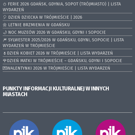
⛄️ FERIE 2026 GDAŃSK, GDYNIA, SOPOT (TRÓJMIASTO) | LISTA
WYDARZEŃ
🎈 DZIEŃ DZIECKA W TRÓJMIEŚCIE | 2026
🌼 LETNIE BRZMIENIA W GDAŃSKU
🌙 NOC MUZEÓW 2026 W GDAŃSKU, GDYNI I SOPOCIE
🎆 SYLWESTER 2025/2026 W GDAŃSKU, GDYNI, SOPOCIE | LISTA
WYDARZEŃ W TRÓJMIEŚCIE
🌷DZIEŃ KOBIET 2026 W TRÓJMIEŚCIE | LISTA WYDARZEŃ
🌹DZIEŃ MATKI W TRÓJMIEŚCIE – GDAŃSKU, GDYNI I SOPOCIE
💌WALENTYNKI 2026 W TRÓJMIEŚCIE | LISTA WYDARZEŃ
PUNKTY INFORMACJI KULTURALNEJ W INNYCH
MIASTACH