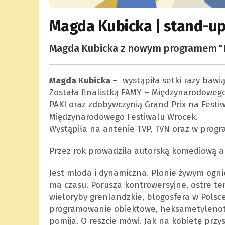
Magda Kubicka | stand-u
Magda Kubicka z nowym programem "Pa
Magda Kubicka
– wystąpiła setki razy bawi
Została finalistką FAMY – Międzynarodowego
PAKI oraz zdobywczynią Grand Prix na Festi
Międzynarodowego Festiwalu Wrocek.
Wystąpiła na antenie TVP, TVN oraz w prog
Przez rok prowadziła autorską komediową a
Jest młoda i dynamiczna. Płonie żywym ogni
ma czasu. Porusza kontrowersyjne, ostre te
wieloryby grenlandzkie, blogosfera w Polsce
programowanie obiektowe, heksametylenotr
pomija. O reszcie mówi. Jak na kobietę przys