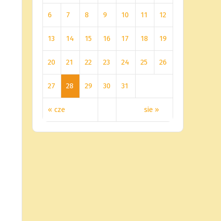
6
7
8
9
10
11
12
13
14
15
16
17
18
19
20
21
22
23
24
25
26
27
28
29
30
31
« cze
sie »