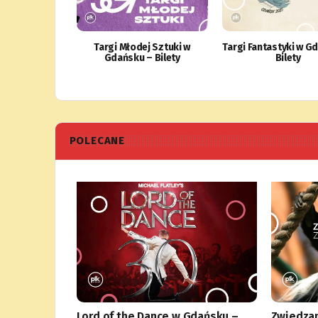
Targi Młodej Sztuki w
Targi Fantastyki w G
Gdańsku – Bilety
Bilety
POLECANE
Lord of the Dance w Gdańsku –
Zwiedzan