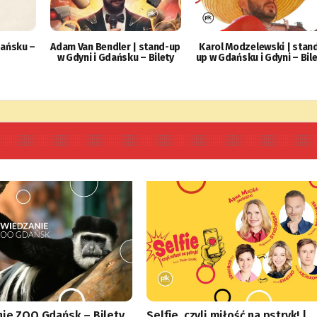
dańsku –
Adam Van Bendler | stand-up
Karol Modzelewski | stan
w Gdyni i Gdańsku – Bilety
up w Gdańsku i Gdyni – Bil
ie ZOO Gdańsk – Bilety
Selfie, czyli miłość na pstryk! |