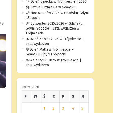
🎈 Dzień Dziecka w Trójmieście | 2026
🌼 Letnie Brzmienia w Gdańsku
🌙 Noc Muzeów 2026 w Gdańsku, Gdyni
i Sopocie
ty.
🎆 Sylwester 2025/2026 w Gdańsku,
Gdyni, Sopocie | lista wydarzeń w
Trójmieście
🌷Dzień Kobiet 2026 w Trójmieście |
lista wydarzeń
🌹Dzień Matki w Trójmieście –
Gdańsku, Gdyni i Sopocie
💌Walentynki 2026 w Trójmieście |
lista wydarzeń
lipiec 2026
P
W
Ś
C
P
S
N
1
2
3
4
5