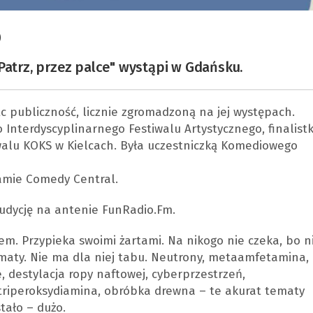
p
trz, przez palce" wystąpi w Gdańsku.
ąc publiczność, licznie zgromadzoną na jej występach.
 Interdyscyplinarnego Festiwalu Artystycznego, finalist
walu KOKS w Kielcach. Była uczestniczką Komediowego
ramie Comedy Central.
udycję na antenie FunRadio.Fm.
em. Przypieka swoimi żartami. Na nikogo nie czeka, bo n
maty. Nie ma dla niej tabu. Neutrony, metaamfetamina,
, destylacja ropy naftowej, cyberprzestrzeń,
iperoksydiamina, obróbka drewna – te akurat tematy
tało – dużo.