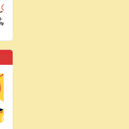
d-
ety