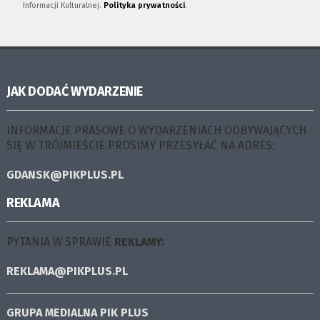
Informacji Kulturalnej.
Polityka prywatności
.
JAK DODAĆ WYDARZENIE
INFORMACJE PRASOWE O WYDARZENIACH ODBYWAJĄCYCH
SIĘ W TRÓJMIEŚCIE PROSIMY PRZESYŁAĆ NA ADRES:
GDANSK@PIKPLUS.PL
REKLAMA
PYTANIA W SPRAWIE
REKLAMY:
REKLAMA@PIKPLUS.PL
GRUPA MEDIALNA
PIK PLUS