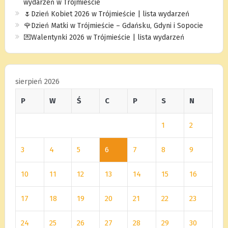
wydarzeń w Trójmieście
🌷Dzień Kobiet 2026 w Trójmieście | lista wydarzeń
🌹Dzień Matki w Trójmieście – Gdańsku, Gdyni i Sopocie
💌Walentynki 2026 w Trójmieście | lista wydarzeń
sierpień 2026
P
W
Ś
C
P
S
N
1
2
3
4
5
6
7
8
9
10
11
12
13
14
15
16
17
18
19
20
21
22
23
24
25
26
27
28
29
30