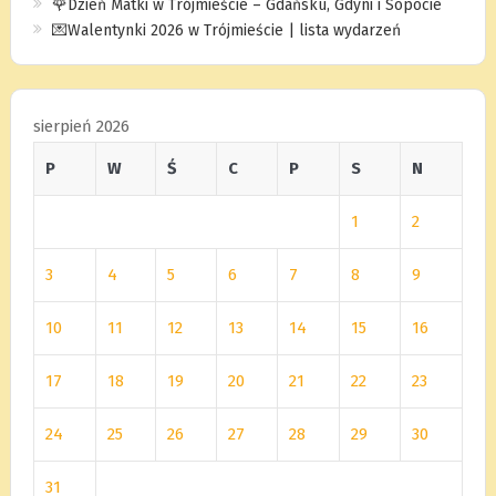
🌹Dzień Matki w Trójmieście – Gdańsku, Gdyni i Sopocie
💌Walentynki 2026 w Trójmieście | lista wydarzeń
sierpień 2026
P
W
Ś
C
P
S
N
1
2
3
4
5
6
7
8
9
10
11
12
13
14
15
16
17
18
19
20
21
22
23
24
25
26
27
28
29
30
31