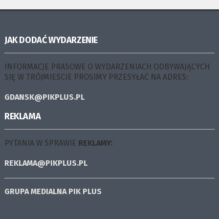
JAK DODAĆ WYDARZENIE
INFORMACJE PRASOWE O WYDARZENIACH ODBYWAJĄCYCH
SIĘ W TRÓJMIEŚCIE PROSIMY PRZESYŁAĆ NA ADRES:
GDANSK@PIKPLUS.PL
REKLAMA
PYTANIA W SPRAWIE
REKLAMY:
REKLAMA@PIKPLUS.PL
GRUPA MEDIALNA
PIK PLUS