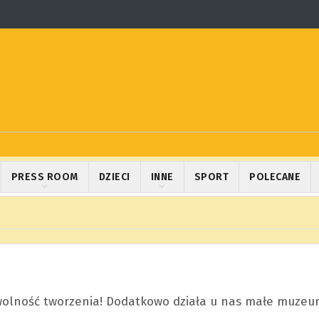
PRESS ROOM
DZIECI
INNE
SPORT
POLECANE
 wolność tworzenia! Dodatkowo działa u nas małe muzeu