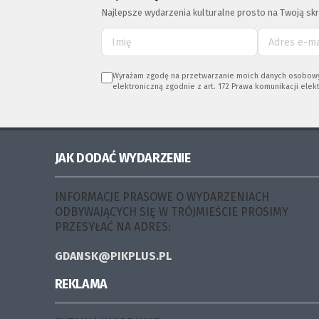
Najlepsze wydarzenia kulturalne prosto na Twoją skr
Wyrażam zgodę na przetwarzanie moich danych osobowych (
elektroniczną zgodnie z art. 172 Prawa komunikacji elekt
JAK DODAĆ WYDARZENIE
INFORMACJE PRASOWE O WYDARZENIACH
ODBYWAJĄCYCH SIĘ W TRÓJMIEŚCIE PROSIMY
PRZESYŁAĆ NA ADRES:
GDANSK@PIKPLUS.PL
REKLAMA