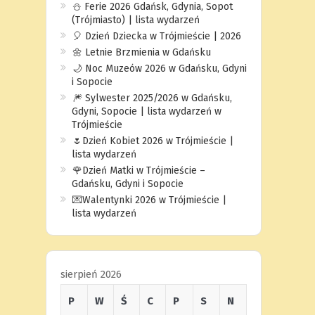
⛄️ Ferie 2026 Gdańsk, Gdynia, Sopot
(Trójmiasto) | lista wydarzeń
🎈 Dzień Dziecka w Trójmieście | 2026
🌼 Letnie Brzmienia w Gdańsku
🌙 Noc Muzeów 2026 w Gdańsku, Gdyni
i Sopocie
🎆 Sylwester 2025/2026 w Gdańsku,
Gdyni, Sopocie | lista wydarzeń w
Trójmieście
🌷Dzień Kobiet 2026 w Trójmieście |
lista wydarzeń
🌹Dzień Matki w Trójmieście –
Gdańsku, Gdyni i Sopocie
💌Walentynki 2026 w Trójmieście |
lista wydarzeń
sierpień 2026
P
W
Ś
C
P
S
N