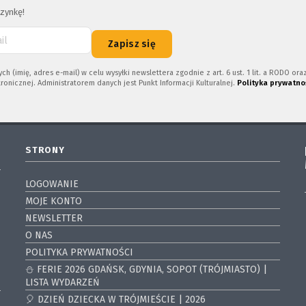
zynkę!
Zapisz się
imię, adres e-mail) w celu wysyłki newslettera zgodnie z art. 6 ust. 1 lit. a RODO or
ronicznej. Administratorem danych jest Punkt Informacji Kulturalnej.
Polityka prywatno
STRONY
LOGOWANIE
MOJE KONTO
NEWSLETTER
O NAS
POLITYKA PRYWATNOŚCI
⛄️ FERIE 2026 GDAŃSK, GDYNIA, SOPOT (TRÓJMIASTO) |
LISTA WYDARZEŃ
🎈 DZIEŃ DZIECKA W TRÓJMIEŚCIE | 2026