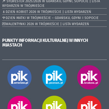
🎆 SYLWESTER 2025/2026 W GDAŃSKU, GDYNI, SOPOCIE | LISTA
WYDARZEŃ W TRÓJMIEŚCIE
🌷DZIEŃ KOBIET 2026 W TRÓJMIEŚCIE | LISTA WYDARZEŃ
🌹DZIEŃ MATKI W TRÓJMIEŚCIE – GDAŃSKU, GDYNI I SOPOCIE
💌WALENTYNKI 2026 W TRÓJMIEŚCIE | LISTA WYDARZEŃ
PUNKTY INFORMACJI KULTURALNEJ W INNYCH
MIASTACH