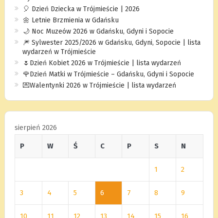
🎈 Dzień Dziecka w Trójmieście | 2026
🌼 Letnie Brzmienia w Gdańsku
🌙 Noc Muzeów 2026 w Gdańsku, Gdyni i Sopocie
🎆 Sylwester 2025/2026 w Gdańsku, Gdyni, Sopocie | lista
wydarzeń w Trójmieście
🌷Dzień Kobiet 2026 w Trójmieście | lista wydarzeń
🌹Dzień Matki w Trójmieście – Gdańsku, Gdyni i Sopocie
💌Walentynki 2026 w Trójmieście | lista wydarzeń
sierpień 2026
P
W
Ś
C
P
S
N
1
2
3
4
5
6
7
8
9
10
11
12
13
14
15
16