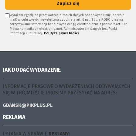
Zapisz się
Wyrażam zgodę na przetwarzanie moich danych osobowych (imię, adres e-
mail) w celu wysyłki newslettera zgodnie z art. 6 ust. 1 lit. a RODO oraz na
otrzymywanie informacji handlowych drogą elektroniczną zgodnie z art. 172
Prawa komunikacji elektronicznej. Administratorem danych jest Punkt
Informacji Kulturalnej.
Polityka prywatności
.
JAK DODAĆ WYDARZENIE
INFORMACJE PRASOWE O WYDARZENIACH ODBYWAJĄCYCH
SIĘ W TRÓJMIEŚCIE PROSIMY PRZESYŁAĆ NA ADRES:
GDANSK@PIKPLUS.PL
REKLAMA
PYTANIA W SPRAWIE
REKLAMY: