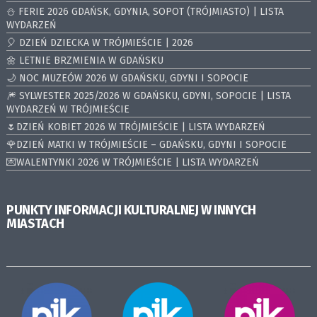
⛄️ FERIE 2026 GDAŃSK, GDYNIA, SOPOT (TRÓJMIASTO) | LISTA
WYDARZEŃ
🎈 DZIEŃ DZIECKA W TRÓJMIEŚCIE | 2026
🌼 LETNIE BRZMIENIA W GDAŃSKU
🌙 NOC MUZEÓW 2026 W GDAŃSKU, GDYNI I SOPOCIE
🎆 SYLWESTER 2025/2026 W GDAŃSKU, GDYNI, SOPOCIE | LISTA
WYDARZEŃ W TRÓJMIEŚCIE
🌷DZIEŃ KOBIET 2026 W TRÓJMIEŚCIE | LISTA WYDARZEŃ
🌹DZIEŃ MATKI W TRÓJMIEŚCIE – GDAŃSKU, GDYNI I SOPOCIE
💌WALENTYNKI 2026 W TRÓJMIEŚCIE | LISTA WYDARZEŃ
PUNKTY INFORMACJI KULTURALNEJ W INNYCH
MIASTACH