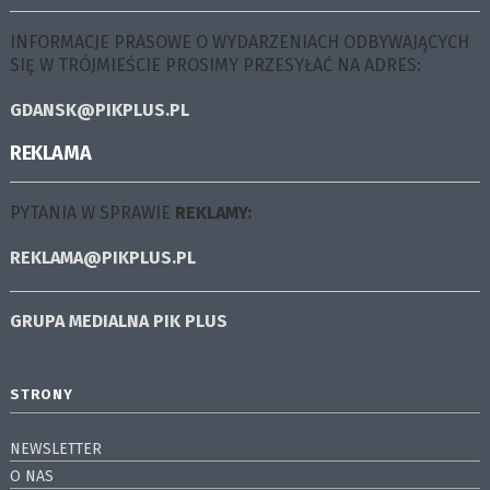
INFORMACJE PRASOWE O WYDARZENIACH ODBYWAJĄCYCH
SIĘ W TRÓJMIEŚCIE PROSIMY PRZESYŁAĆ NA ADRES:
GDANSK@PIKPLUS.PL
REKLAMA
PYTANIA W SPRAWIE
REKLAMY:
REKLAMA@PIKPLUS.PL
GRUPA MEDIALNA
PIK PLUS
STRONY
NEWSLETTER
O NAS