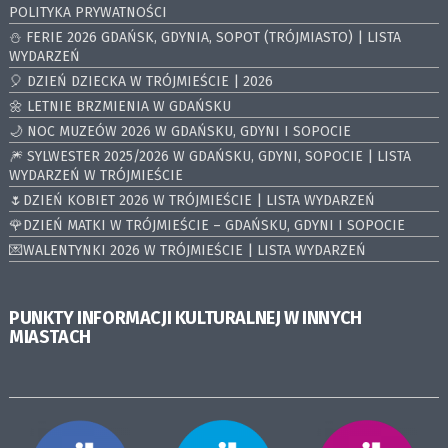
POLITYKA PRYWATNOŚCI
⛄️ FERIE 2026 GDAŃSK, GDYNIA, SOPOT (TRÓJMIASTO) | LISTA
WYDARZEŃ
🎈 DZIEŃ DZIECKA W TRÓJMIEŚCIE | 2026
🌼 LETNIE BRZMIENIA W GDAŃSKU
🌙 NOC MUZEÓW 2026 W GDAŃSKU, GDYNI I SOPOCIE
🎆 SYLWESTER 2025/2026 W GDAŃSKU, GDYNI, SOPOCIE | LISTA
WYDARZEŃ W TRÓJMIEŚCIE
🌷DZIEŃ KOBIET 2026 W TRÓJMIEŚCIE | LISTA WYDARZEŃ
🌹DZIEŃ MATKI W TRÓJMIEŚCIE – GDAŃSKU, GDYNI I SOPOCIE
💌WALENTYNKI 2026 W TRÓJMIEŚCIE | LISTA WYDARZEŃ
PUNKTY INFORMACJI KULTURALNEJ W INNYCH
MIASTACH