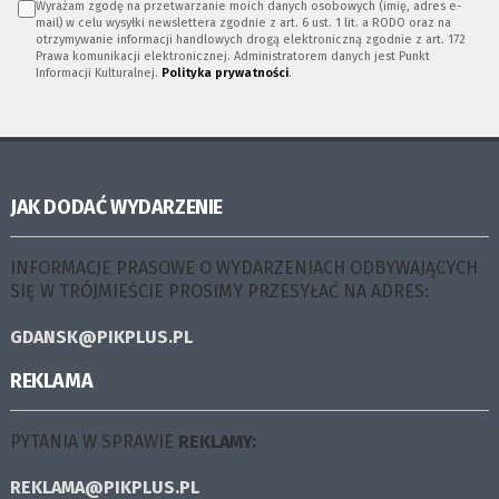
Wyrażam zgodę na przetwarzanie moich danych osobowych (imię, adres e-
mail) w celu wysyłki newslettera zgodnie z art. 6 ust. 1 lit. a RODO oraz na
otrzymywanie informacji handlowych drogą elektroniczną zgodnie z art. 172
Prawa komunikacji elektronicznej. Administratorem danych jest Punkt
Informacji Kulturalnej.
Polityka prywatności
.
JAK DODAĆ WYDARZENIE
INFORMACJE PRASOWE O WYDARZENIACH ODBYWAJĄCYCH
SIĘ W TRÓJMIEŚCIE PROSIMY PRZESYŁAĆ NA ADRES:
GDANSK@PIKPLUS.PL
REKLAMA
PYTANIA W SPRAWIE
REKLAMY:
REKLAMA@PIKPLUS.PL