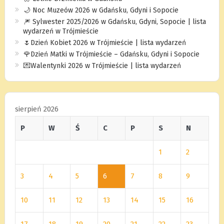
🌙 Noc Muzeów 2026 w Gdańsku, Gdyni i Sopocie
🎆 Sylwester 2025/2026 w Gdańsku, Gdyni, Sopocie | lista
wydarzeń w Trójmieście
🌷Dzień Kobiet 2026 w Trójmieście | lista wydarzeń
🌹Dzień Matki w Trójmieście – Gdańsku, Gdyni i Sopocie
💌Walentynki 2026 w Trójmieście | lista wydarzeń
sierpień 2026
P
W
Ś
C
P
S
N
1
2
3
4
5
6
7
8
9
10
11
12
13
14
15
16
17
18
19
20
21
22
23