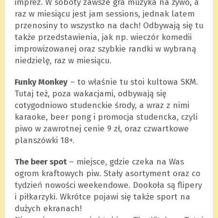
imprez. W soboty zawsze gra muzyka na żywo, a
raz w miesiącu jest jam sessions, jednak latem
przenosiny to wszystko na dach! Odbywają się tu
także przedstawienia, jak np. wieczór komedii
improwizowanej oraz szybkie randki w wybraną
niedzielę, raz w miesiącu.
Funky Monkey
– to właśnie tu stoi kultowa SKM.
Tutaj też, poza wakacjami, odbywają się
cotygodniowo studenckie środy, a wraz z nimi
karaoke, beer pong i promocja studencka, czyli
piwo w zawrotnej cenie 9 zł, oraz czwartkowe
planszówki 18+.
The beer spot
– miejsce, gdzie czeka na Was
ogrom kraftowych piw. Stały asortyment oraz co
tydzień nowości weekendowe. Dookoła są flipery
i piłkarzyki. Wkrótce pojawi się także sport na
dużych ekranach!