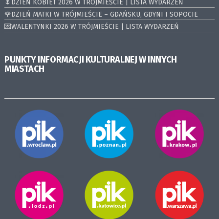
🌷DZIEŃ KOBIET 2026 W TRÓJMIEŚCIE | LISTA WYDARZEŃ
🌹DZIEŃ MATKI W TRÓJMIEŚCIE – GDAŃSKU, GDYNI I SOPOCIE
💌WALENTYNKI 2026 W TRÓJMIEŚCIE | LISTA WYDARZEŃ
PUNKTY INFORMACJI KULTURALNEJ W INNYCH
MIASTACH