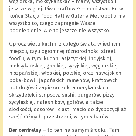
węgierska, meksykańska? – mamy wszystko i
jeszcze więcej. Piwa kraftowe? – mnóstwo. Bo w
końcu Stacja Food Hall w Galeria Metropolia ma
wszystko to, czego zapragnie Wasze
podniebienie. Ale to jeszcze nie wszystko.
Oprócz wielu kuchni z całego świata w jednym
miejscu, czyli ogromnej różnorodności street
food’u, w tym: kuchni azjatyckiej, indyjskiej,
meksykańskiej, greckiej, syryjskiej, węgierskiej,
hiszpańskiej, włoskiej, polskiej oraz hawajskich
poke-bowli, japońskich ramenów, kraftowych
hot dogów i zapiekankek, amerykańskich
skrzydełek i stripsów, sushi, burgerów, pizzy
sycylijskiej, naleśników, gofrów, a także
słodkości, deserów i ciast, macie do dyspozycji aż
sześć różnych przestrzeni, w tym 5 barów!
Bar centralny
– to ten na samym środku. Tam