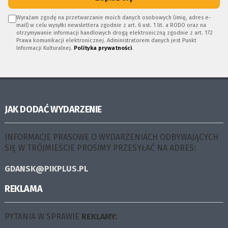
Wyrażam zgodę na przetwarzanie moich danych osobowych (imię, adres e-
mail) w celu wysyłki newslettera zgodnie z art. 6 ust. 1 lit. a RODO oraz na
otrzymywanie informacji handlowych drogą elektroniczną zgodnie z art. 172
Prawa komunikacji elektronicznej. Administratorem danych jest Punkt
Informacji Kulturalnej.
Polityka prywatności
.
JAK DODAĆ WYDARZENIE
INFORMACJE PRASOWE O WYDARZENIACH ODBYWAJĄCYCH
SIĘ W TRÓJMIEŚCIE PROSIMY PRZESYŁAĆ NA ADRES:
GDANSK@PIKPLUS.PL
REKLAMA
PYTANIA W SPRAWIE
REKLAMY: