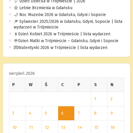
🎈 Dzień Dziecka w Trójmieście | 2026
🌼 Letnie Brzmienia w Gdańsku
🌙 Noc Muzeów 2026 w Gdańsku, Gdyni i Sopocie
🎆 Sylwester 2025/2026 w Gdańsku, Gdyni, Sopocie | lista
wydarzeń w Trójmieście
🌷Dzień Kobiet 2026 w Trójmieście | lista wydarzeń
🌹Dzień Matki w Trójmieście – Gdańsku, Gdyni i Sopocie
💌Walentynki 2026 w Trójmieście | lista wydarzeń
sierpień 2026
P
W
Ś
C
P
S
N
1
2
3
4
5
6
7
8
9
10
11
12
13
14
15
16