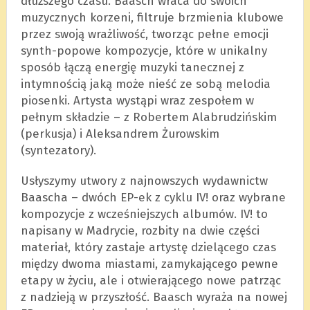
dłuższego czasu. Baasch wraca do swoich
muzycznych korzeni, filtruje brzmienia klubowe
przez swoją wrażliwość, tworząc pełne emocji
synth-popowe kompozycje, które w unikalny
sposób łączą energię muzyki tanecznej z
intymnością jaką może nieść ze sobą melodia
piosenki. Artysta wystąpi wraz zespołem w
pełnym składzie – z Robertem Alabrudzińskim
(perkusja) i Aleksandrem Żurowskim
(syntezatory).
Usłyszymy utwory z najnowszych wydawnictw
Baascha – dwóch EP-ek z cyklu IV! oraz wybrane
kompozycje z wcześniejszych albumów. IV! to
napisany w Madrycie, rozbity na dwie części
materiał, który zastaje artystę dzielącego czas
między dwoma miastami, zamykającego pewne
etapy w życiu, ale i otwierającego nowe patrząc
z nadzieją w przyszłość. Baasch wyraża na nowej