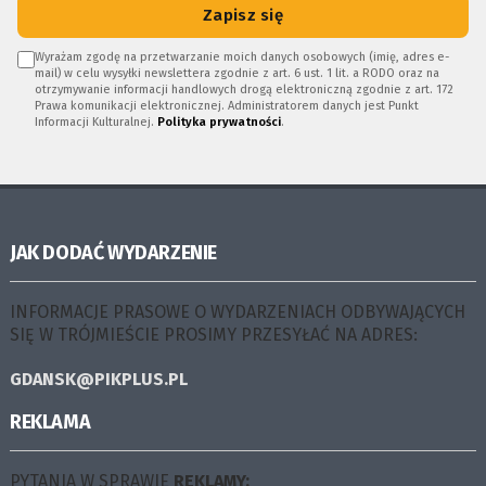
Zapisz się
Wyrażam zgodę na przetwarzanie moich danych osobowych (imię, adres e-
mail) w celu wysyłki newslettera zgodnie z art. 6 ust. 1 lit. a RODO oraz na
otrzymywanie informacji handlowych drogą elektroniczną zgodnie z art. 172
Prawa komunikacji elektronicznej. Administratorem danych jest Punkt
Informacji Kulturalnej.
Polityka prywatności
.
JAK DODAĆ WYDARZENIE
INFORMACJE PRASOWE O WYDARZENIACH ODBYWAJĄCYCH
SIĘ W TRÓJMIEŚCIE PROSIMY PRZESYŁAĆ NA ADRES:
GDANSK@PIKPLUS.PL
REKLAMA
PYTANIA W SPRAWIE
REKLAMY: