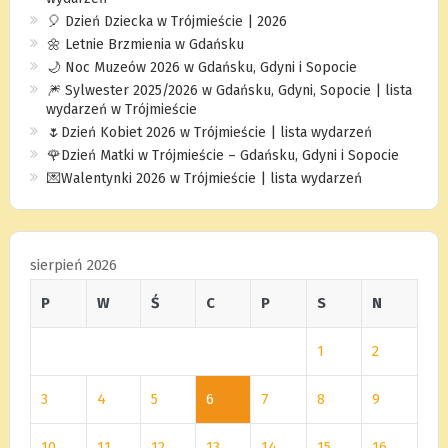
🎈 Dzień Dziecka w Trójmieście | 2026
🌼 Letnie Brzmienia w Gdańsku
🌙 Noc Muzeów 2026 w Gdańsku, Gdyni i Sopocie
🎆 Sylwester 2025/2026 w Gdańsku, Gdyni, Sopocie | lista
wydarzeń w Trójmieście
🌷Dzień Kobiet 2026 w Trójmieście | lista wydarzeń
🌹Dzień Matki w Trójmieście – Gdańsku, Gdyni i Sopocie
💌Walentynki 2026 w Trójmieście | lista wydarzeń
sierpień 2026
P
W
Ś
C
P
S
N
1
2
3
4
5
6
7
8
9
10
11
12
13
14
15
16