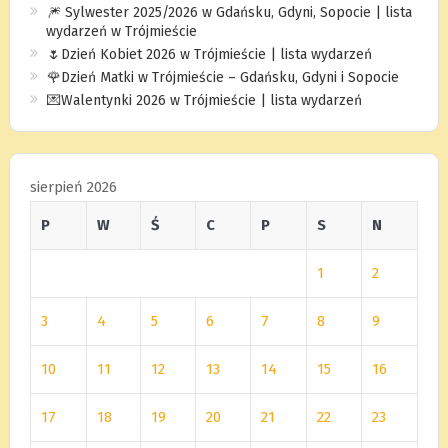
🎆 Sylwester 2025/2026 w Gdańsku, Gdyni, Sopocie | lista
wydarzeń w Trójmieście
🌷Dzień Kobiet 2026 w Trójmieście | lista wydarzeń
🌹Dzień Matki w Trójmieście – Gdańsku, Gdyni i Sopocie
💌Walentynki 2026 w Trójmieście | lista wydarzeń
sierpień 2026
P
W
Ś
C
P
S
N
1
2
3
4
5
6
7
8
9
10
11
12
13
14
15
16
17
18
19
20
21
22
23