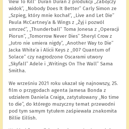
View To Kill” Duran Duran z produkcji „Zabójczy
widok”, „Nobody Does It Better” Carly Simon ze
„Szpieg, który mnie kochał”, „Live and Let Die”
Paula McCartney’a & Wings z „Żyj i pozwól
umrzeć”, „Thunderball” Toma Jonesa z „Operacji
Piorun”, „Tomorrow Never Dies” Sheryl Crow z
„Jutro nie umiera nigdy”, „Another Way to Die”
Jacka White’a i Alicii Keys z „007 Quantum of
Solace” czy nagrodzone Oscarami utwory
„Skyfall” Adele i „Writings On The Wall” Sama
Smitha.
We wrześniu 2021 roku ukazał się najnowszy, 25.
film o przygodach agenta Jamesa Bonda z
udziałem Daniela Craiga, zatytułowany „No time
to die”, do którego muzyczny temat przewodni
pod tym samym tytułem zaśpiewała znakomita
Billie Eillish.