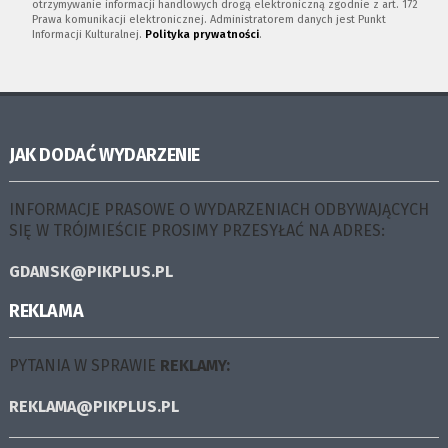
otrzymywanie informacji handlowych drogą elektroniczną zgodnie z art. 172
Prawa komunikacji elektronicznej. Administratorem danych jest Punkt
Informacji Kulturalnej.
Polityka prywatności
.
JAK DODAĆ WYDARZENIE
INFORMACJE PRASOWE O WYDARZENIACH ODBYWAJĄCYCH
SIĘ W TRÓJMIEŚCIE PROSIMY PRZESYŁAĆ NA ADRES:
GDANSK@PIKPLUS.PL
REKLAMA
PYTANIA W SPRAWIE
REKLAMY:
REKLAMA@PIKPLUS.PL