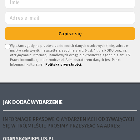
Zapisz się
Wyrażam zgodę na przetwarzanie moich danych osobowych (imię, adres e-
mail) w celu wysyłki newslettera zgodnie z art. 6 ust. 1 lit. a RODO oraz na
otrzymywanie informacji handlowych drogą elektroniczną zgodnie z art. 172
Prawa komunikacji elektronicznej. Administratorem danych jest Punkt
Informacji Kulturalnej.
Polityka prywatności
.
JAK DODAĆ WYDARZENIE
INFORMACJE PRASOWE O WYDARZENIACH ODBYWAJĄCYCH
SIĘ W TRÓJMIEŚCIE PROSIMY PRZESYŁAĆ NA ADRES:
GDANSK@PIKPLUS.PL