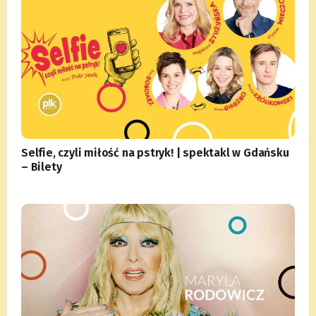
Selfie, czyli miłość na pstryk! | spektakl w Gdańsku
– Bilety