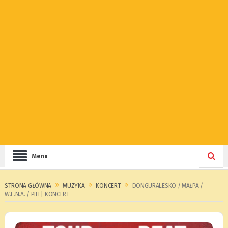
Menu
STRONA GŁÓWNA
MUZYKA
KONCERT
DONGURALESKO / MAŁPA /
W.E.N.A. / PIH | KONCERT