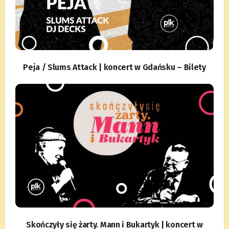
Peja / Slums Attack | koncert w Gdańsku – Bilety
Skończyły się żarty. Mann i Bukartyk | koncert w