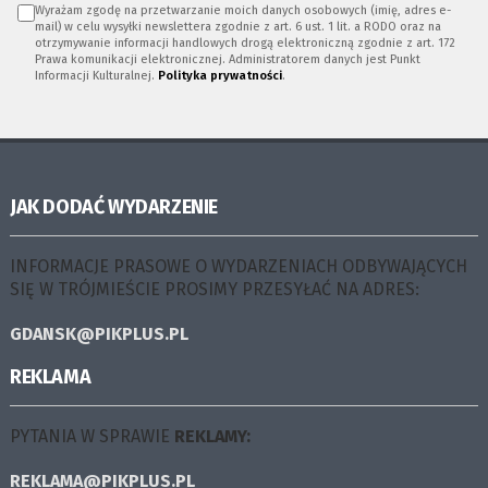
Wyrażam zgodę na przetwarzanie moich danych osobowych (imię, adres e-
mail) w celu wysyłki newslettera zgodnie z art. 6 ust. 1 lit. a RODO oraz na
otrzymywanie informacji handlowych drogą elektroniczną zgodnie z art. 172
Prawa komunikacji elektronicznej. Administratorem danych jest Punkt
Informacji Kulturalnej.
Polityka prywatności
.
JAK DODAĆ WYDARZENIE
INFORMACJE PRASOWE O WYDARZENIACH ODBYWAJĄCYCH
SIĘ W TRÓJMIEŚCIE PROSIMY PRZESYŁAĆ NA ADRES:
GDANSK@PIKPLUS.PL
REKLAMA
PYTANIA W SPRAWIE
REKLAMY:
REKLAMA@PIKPLUS.PL