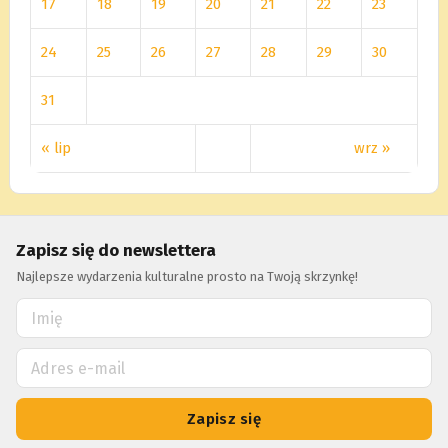
17
18
19
20
21
22
23
24
25
26
27
28
29
30
31
« lip
wrz »
Zapisz się do newslettera
Najlepsze wydarzenia kulturalne prosto na Twoją skrzynkę!
Zapisz się