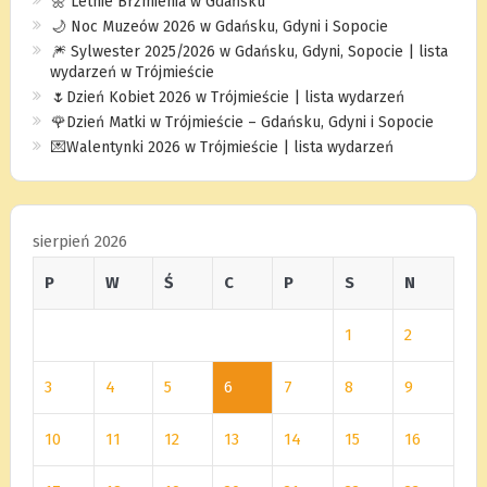
🌼 Letnie Brzmienia w Gdańsku
🌙 Noc Muzeów 2026 w Gdańsku, Gdyni i Sopocie
🎆 Sylwester 2025/2026 w Gdańsku, Gdyni, Sopocie | lista
wydarzeń w Trójmieście
🌷Dzień Kobiet 2026 w Trójmieście | lista wydarzeń
🌹Dzień Matki w Trójmieście – Gdańsku, Gdyni i Sopocie
💌Walentynki 2026 w Trójmieście | lista wydarzeń
sierpień 2026
P
W
Ś
C
P
S
N
1
2
3
4
5
6
7
8
9
10
11
12
13
14
15
16