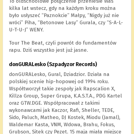
To oldschoolowe połączenie przeniesie Was
kilka lat wstecz, gdy na każdym kroku można
było usłyszeć “Paznokcie” Małpy, “Nigdy już nie
wróci” Piha, “Betonowe Lasy” Gurala, czy “S-A-L-
U-T-U-J” WENY.
Tour The Beat, czyli powrót do fundamentów
rapu. Dziś wszystko jest już jasne.
donGURALesko (Szpadyzor Records)
donGURALesko, Gural, Dziadzior. Działa na
polskiej scenie hip-hopowej od 1994 roku.
Współtworzył takie zespoły jak Rapscalion X,
Killza Group, Super Grupa, K.A.S.T.A., PDG Kartel
oraz GTW.DGE. Współpracował z takimi
wykonawcami jak Kaczor, Rafi, Sheller, TEDE,
Sido, Paluch, Matheo, DJ Kostek, Miodu (Jamal),
Waldemar Kasta, VNM, Wdowa, Brahu, Fokus,
Grubson, Sitek czy Pezet. 15 maja miała miejsce