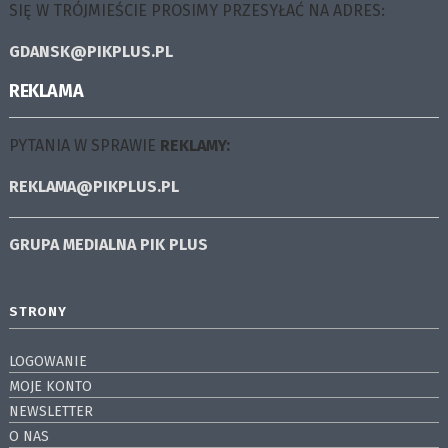
SIĘ W TRÓJMIEŚCIE PROSIMY PRZESYŁAĆ NA ADRES:
GDANSK@PIKPLUS.PL
REKLAMA
PYTANIA W SPRAWIE
REKLAMY:
REKLAMA@PIKPLUS.PL
GRUPA MEDIALNA
PIK PLUS
STRONY
LOGOWANIE
MOJE KONTO
NEWSLETTER
O NAS