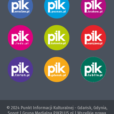
© 2024 Punkt Informacji Kulturalnej - Gdańsk, Gdynia,
Sopot | Grupa Medialna PIKPLUS.pl | Wszelkie prawa