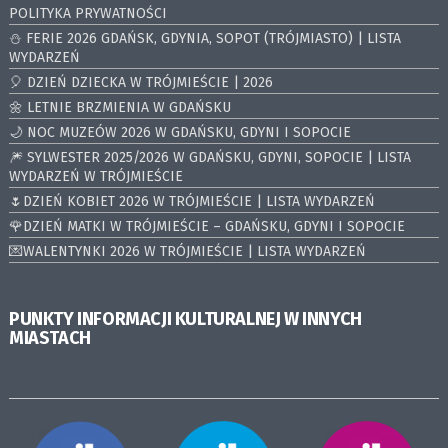
POLITYKA PRYWATNOŚCI
⛄️ FERIE 2026 GDAŃSK, GDYNIA, SOPOT (TRÓJMIASTO) | LISTA
WYDARZEŃ
🎈 DZIEŃ DZIECKA W TRÓJMIEŚCIE | 2026
🌼 LETNIE BRZMIENIA W GDAŃSKU
🌙 NOC MUZEÓW 2026 W GDAŃSKU, GDYNI I SOPOCIE
🎆 SYLWESTER 2025/2026 W GDAŃSKU, GDYNI, SOPOCIE | LISTA
WYDARZEŃ W TRÓJMIEŚCIE
🌷DZIEŃ KOBIET 2026 W TRÓJMIEŚCIE | LISTA WYDARZEŃ
🌹DZIEŃ MATKI W TRÓJMIEŚCIE – GDAŃSKU, GDYNI I SOPOCIE
💌WALENTYNKI 2026 W TRÓJMIEŚCIE | LISTA WYDARZEŃ
PUNKTY INFORMACJI KULTURALNEJ W INNYCH
MIASTACH