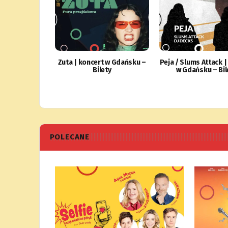
Zuta | koncert w Gdańsku –
Peja / Slums Attack |
Bilety
w Gdańsku – Bil
POLECANE