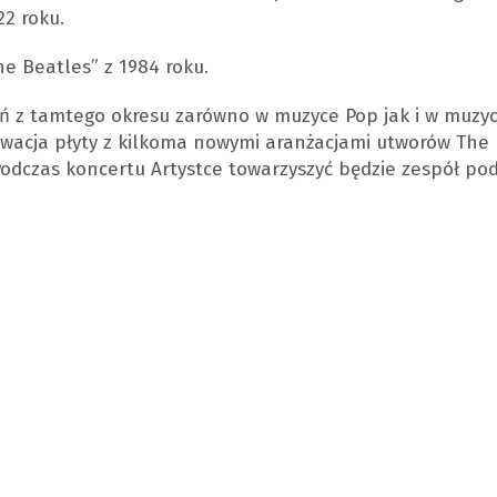
22 roku.
he Beatles” z 1984 roku.
ń z tamtego okresu zarówno w muzyce Pop jak i w muzy
ywacja płyty z kilkoma nowymi aranżacjami utworów The
odczas koncertu Artystce towarzyszyć będzie zespół po