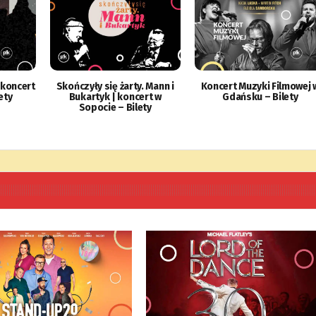
 koncert
Skończyły się żarty. Mann i
Koncert Muzyki Filmowej 
ety
Bukartyk | koncert w
Gdańsku – Bilety
Sopocie – Bilety