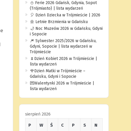
⛄️ Ferie 2026 Gdańsk, Gdynia, Sopot
(Trójmiasto) | lista wydarzeń
🎈 Dzień Dziecka w Trójmieście | 2026
🌼 Letnie Brzmienia w Gdańsku
🌙 Noc Muzeów 2026 w Gdańsku, Gdyni
ce
i Sopocie
🎆 Sylwester 2025/2026 w Gdańsku,
d
Gdyni, Sopocie | lista wydarzeń w
Trójmieście
🌷Dzień Kobiet 2026 w Trójmieście |
lista wydarzeń
🌹Dzień Matki w Trójmieście –
Gdańsku, Gdyni i Sopocie
💌Walentynki 2026 w Trójmieście |
lista wydarzeń
sierpień 2026
P
W
Ś
C
P
S
N