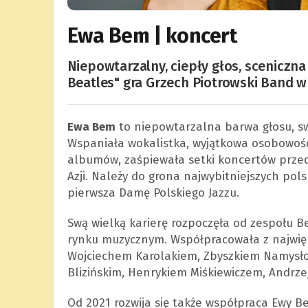
Ewa Bem | koncert
Niepowtarzalny, ciepły głos, sceniczn
Beatles" gra Grzech Piotrowski Band 
Ewa Bem
to niepowtarzalna barwa głosu, swi
Wspaniała wokalistka, wyjątkowa osobowoś
albumów, zaśpiewała setki koncertów przed p
Azji. Należy do grona najwybitniejszych po
pierwsza Damę Polskiego Jazzu.
Swą wielką karierę rozpoczęła od zespołu B
rynku muzycznym. Współpracowała z najwięk
Wojciechem Karolakiem, Zbyszkiem Namysł
Blizińskim, Henrykiem Miśkiewiczem, Andrze
Od 2021 rozwija się także współpraca Ewy 