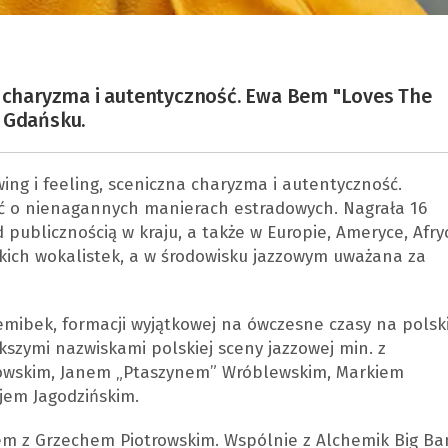
a charyzma i autentyczność. Ewa Bem "Loves The
w Gdańsku.
ng i feeling, sceniczna charyzma i autentyczność.
ć o nienagannych manierach estradowych. Nagrała 16
ublicznością w kraju, a także w Europie, Ameryce, Afryc
lskich wokalistek, a w środowisku jazzowym uważana za
emibek, formacji wyjątkowej na ówczesne czasy na polsk
szymi nazwiskami polskiej sceny jazzowej min. z
owskim, Janem „Ptaszynem” Wróblewskim, Markiem
jem Jagodzińskim.
Bem z Grzechem Piotrowskim. Wspólnie z Alchemik Big Ba