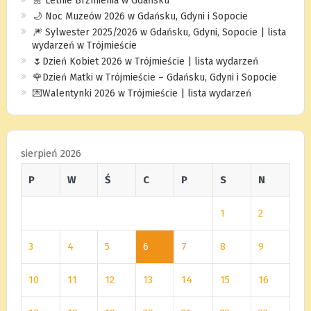
🌼 Letnie Brzmienia w Gdańsku
🌙 Noc Muzeów 2026 w Gdańsku, Gdyni i Sopocie
🎆 Sylwester 2025/2026 w Gdańsku, Gdyni, Sopocie | lista
wydarzeń w Trójmieście
🌷Dzień Kobiet 2026 w Trójmieście | lista wydarzeń
🌹Dzień Matki w Trójmieście – Gdańsku, Gdyni i Sopocie
💌Walentynki 2026 w Trójmieście | lista wydarzeń
sierpień 2026
P
W
Ś
C
P
S
N
1
2
3
4
5
6
7
8
9
10
11
12
13
14
15
16