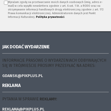
Wyrażam zgodę na przetwarzanie moich danych osobowych (imię, adres e-
mail) w celu wysyłki newslettera zgodnie z art. 6 ust. 1 lit. a RODO oraz na
otrzymywanie informacji handlowych drogą elektroniczną zgodnie z art. 172
Prawa komunikacji elektronicznej. Administratorem danych jest Punkt
Informacji Kulturalnej.
Polityka prywatności
.
JAK DODAĆ WYDARZENIE
INFORMACJE PRASOWE O WYDARZENIACH ODBYWAJĄCYCH
SIĘ W TRÓJMIEŚCIE PROSIMY PRZESYŁAĆ NA ADRES:
GDANSK@PIKPLUS.PL
REKLAMA
PYTANIA W SPRAWIE
REKLAMY:
REKLAMA@PIKPLUS.PL