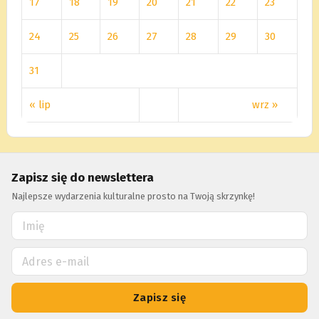
17
18
19
20
21
22
23
24
25
26
27
28
29
30
31
« lip
wrz »
Zapisz się do newslettera
Najlepsze wydarzenia kulturalne prosto na Twoją skrzynkę!
Zapisz się