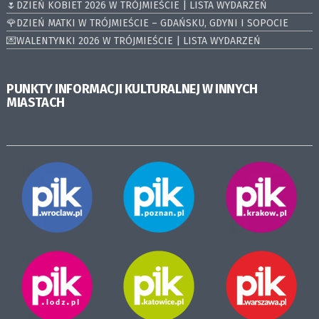
🌷DZIEŃ KOBIET 2026 W TRÓJMIEŚCIE | LISTA WYDARZEŃ
🌹DZIEŃ MATKI W TRÓJMIEŚCIE – GDAŃSKU, GDYNI I SOPOCIE
💌WALENTYNKI 2026 W TRÓJMIEŚCIE | LISTA WYDARZEŃ
PUNKTY INFORMACJI KULTURALNEJ W INNYCH
MIASTACH