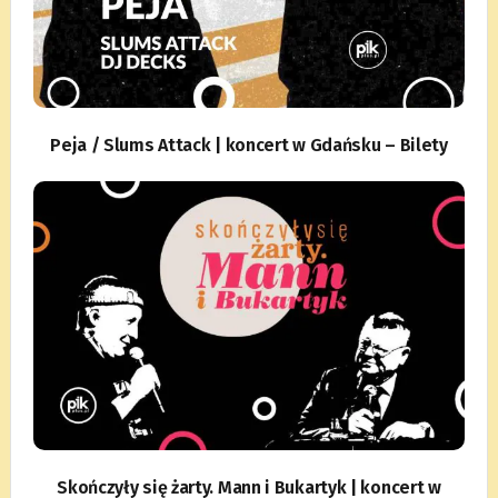
Peja / Slums Attack | koncert w Gdańsku – Bilety
Skończyły się żarty. Mann i Bukartyk | koncert w