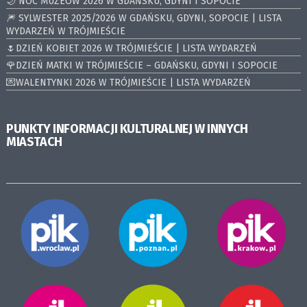
🌙 NOC MUZEÓW 2026 W GDAŃSKU, GDYNI I SOPOCIE
🎆 SYLWESTER 2025/2026 W GDAŃSKU, GDYNI, SOPOCIE | LISTA
WYDARZEŃ W TRÓJMIEŚCIE
🌷DZIEŃ KOBIET 2026 W TRÓJMIEŚCIE | LISTA WYDARZEŃ
🌹DZIEŃ MATKI W TRÓJMIEŚCIE – GDAŃSKU, GDYNI I SOPOCIE
💌WALENTYNKI 2026 W TRÓJMIEŚCIE | LISTA WYDARZEŃ
PUNKTY INFORMACJI KULTURALNEJ W INNYCH
MIASTACH