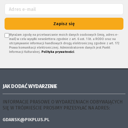
Zapisz się
Wyrażam zgodę na przetwarzanie moich danych osobowych (imię, adres e-
mail) w celu wysyłki newslettera zgodnie z art. 6 ust. 1 lit. a RODO oraz na
otrzymywanie informacji handlowych drogą elektroniczną zgodnie z art. 172
Prawa komunikacji elektronicznej. Administratorem danych jest Punkt
Informacji Kulturalnej.
Polityka prywatności
.
JAK DODAĆ WYDARZENIE
INFORMACJE PRASOWE O WYDARZENIACH ODBYWAJĄCYCH
SIĘ W TRÓJMIEŚCIE PROSIMY PRZESYŁAĆ NA ADRES:
GDANSK@PIKPLUS.PL