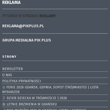
REKLAMA
PYTANIA W SPRAWIE
REKLAMY:
REKLAMA@PIKPLUS.PL
GRUPA MEDIALNA
PIK PLUS
STRONY
NEWSLETTER
O NAS
POLITYKA PRYWATNOŚCI
⛄️ FERIE 2026 GDAŃSK, GDYNIA, SOPOT (TRÓJMIASTO) | LISTA
WYDARZEŃ
🎈 DZIEŃ DZIECKA W TRÓJMIEŚCIE | 2026
🌼 LETNIE BRZMIENIA W GDAŃSKU