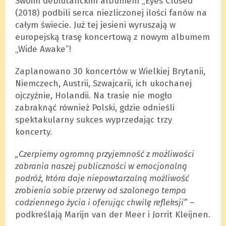
Swoim debiutanckim albumem „Eyes Closed”
(2018) podbili serca niezliczonej ilości fanów na
całym świecie. Już tej jesieni wyruszają w
europejską trasę koncertową z nowym albumem
„Wide Awake”!
Zaplanowano 30 koncertów w Wielkiej Brytanii,
Niemczech, Austrii, Szwajcarii, ich ukochanej
ojczyźnie, Holandii. Na trasie nie mogło
zabraknąć również Polski, gdzie odnieśli
spektakularny sukces wyprzedając trzy
koncerty.
„Czerpiemy ogromną przyjemność z możliwości
zabrania naszej publiczności w emocjonalną
podróż, która daje niepowtarzalną możliwość
zrobienia sobie przerwy od szalonego tempa
codziennego życia i oferując chwilę refleksji”
–
podkreślają Marijn van der Meer i Jorrit Kleijnen.