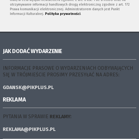
otrzymywanie informacji handlowych drogą elektroniczną zgodnie z art. 172
Prawa komunikacji elektronicznej. Administratorem danych jest Punkt
Informacji Kulturalnej.
Polityka prywatności
.
JAK DODAĆ WYDARZENIE
INFORMACJE PRASOWE O WYDARZENIACH ODBYWAJĄCYCH
SIĘ W TRÓJMIEŚCIE PROSIMY PRZESYŁAĆ NA ADRES:
GDANSK@PIKPLUS.PL
REKLAMA
PYTANIA W SPRAWIE
REKLAMY:
REKLAMA@PIKPLUS.PL