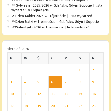
🎆 Sylwester 2025/2026 w Gdańsku, Gdyni, Sopocie | lista
wydarzeń w Trójmieście
🌷Dzień Kobiet 2026 w Trójmieście | lista wydarzeń
🌹Dzień Matki w Trójmieście – Gdańsku, Gdyni i Sopocie
💌Walentynki 2026 w Trójmieście | lista wydarzeń
sierpień 2026
P
W
Ś
C
P
S
N
1
2
3
4
5
6
7
8
9
10
11
12
13
14
15
16
17
18
19
20
21
22
23