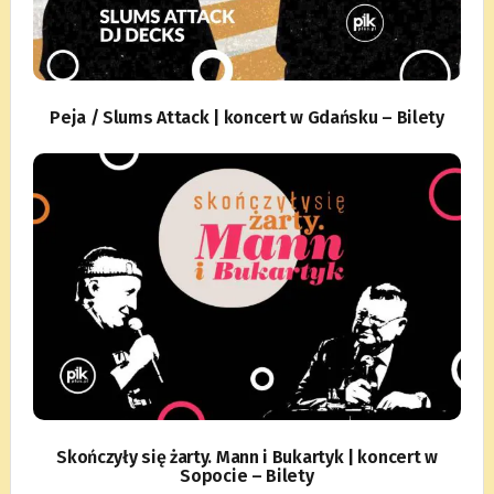
Peja / Slums Attack | koncert w Gdańsku – Bilety
Skończyły się żarty. Mann i Bukartyk | koncert w
Sopocie – Bilety