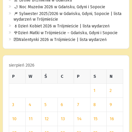
🌼 Letnie Brzmienia w Gdańsku
🌙 Noc Muzeów 2026 w Gdańsku, Gdyni i Sopocie
🎆 Sylwester 2025/2026 w Gdańsku, Gdyni, Sopocie | lista
wydarzeń w Trójmieście
🌷Dzień Kobiet 2026 w Trójmieście | lista wydarzeń
🌹Dzień Matki w Trójmieście – Gdańsku, Gdyni i Sopocie
💌Walentynki 2026 w Trójmieście | lista wydarzeń
sierpień 2026
P
W
Ś
C
P
S
N
1
2
3
4
5
6
7
8
9
10
11
12
13
14
15
16