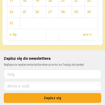
17
18
19
20
21
22
23
24
25
26
27
28
29
30
31
« lip
wrz »
Zapisz się do newslettera
Najlepsze wydarzenia kulturalne prosto na Twoją skrzynkę!
Zapisz się