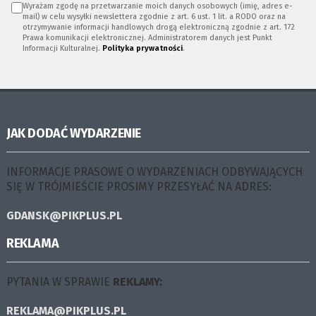
Wyrażam zgodę na przetwarzanie moich danych osobowych (imię, adres e-
mail) w celu wysyłki newslettera zgodnie z art. 6 ust. 1 lit. a RODO oraz na
otrzymywanie informacji handlowych drogą elektroniczną zgodnie z art. 172
Prawa komunikacji elektronicznej. Administratorem danych jest Punkt
Informacji Kulturalnej.
Polityka prywatności
.
JAK DODAĆ WYDARZENIE
INFORMACJE PRASOWE O WYDARZENIACH ODBYWAJĄCYCH
SIĘ W TRÓJMIEŚCIE PROSIMY PRZESYŁAĆ NA ADRES:
GDANSK@PIKPLUS.PL
REKLAMA
PYTANIA W SPRAWIE
REKLAMY:
REKLAMA@PIKPLUS.PL