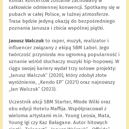
Klimat koncertów zostanie zachowany w
całkowicie odmiennej konwencji. Spotkamy się w
pubach w całej Polsce, w luźnej atmosferze.
Trasa będzie jedyną okazją do bezpośredniego
poznania Janusza i zbicia wspólnej piątki.
Janusz Walczuk
to raper, muzyk, realizator i
influencer związany z ekipą SBM Label. Jego
twórczość przyniosła mu ogromną popularność i
uznanie wśród słuchaczy muzyki hip-hopowej. W
ciągu swojej kariery wydał trzy solowe projekty:
„Janusz Walczuk” (2020), który zdobył złote
wyróżnienie, „Kendo EP” (2021) oraz najnowszy
„Jan Walczuk” (2023).
Uczestnik akcji SBM Starter, Młode Wilki oraz
obu edycji Hotelu Maffija. Współpracował z
wieloma artystami m.in. Young Leosia, Mata,
Young Igi czy Kaz Bałagane. Autor hitowych