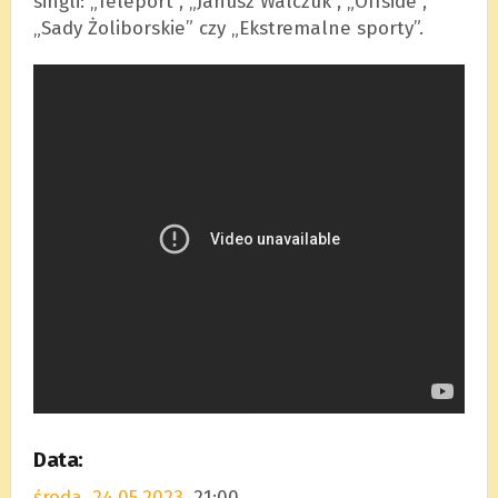
singli: „Teleport”, „Janusz Walczuk”, „Offside”,
„Sady Żoliborskie” czy „Ekstremalne sporty”.
Data:
środa, 24.05.2023
, 21:00