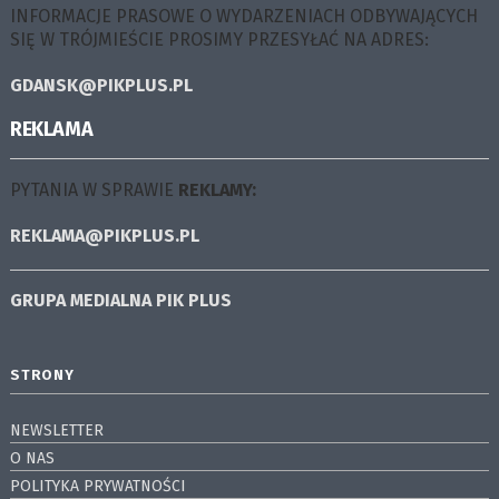
INFORMACJE PRASOWE O WYDARZENIACH ODBYWAJĄCYCH
SIĘ W TRÓJMIEŚCIE PROSIMY PRZESYŁAĆ NA ADRES:
GDANSK@PIKPLUS.PL
REKLAMA
PYTANIA W SPRAWIE
REKLAMY:
REKLAMA@PIKPLUS.PL
GRUPA MEDIALNA
PIK PLUS
STRONY
NEWSLETTER
O NAS
POLITYKA PRYWATNOŚCI