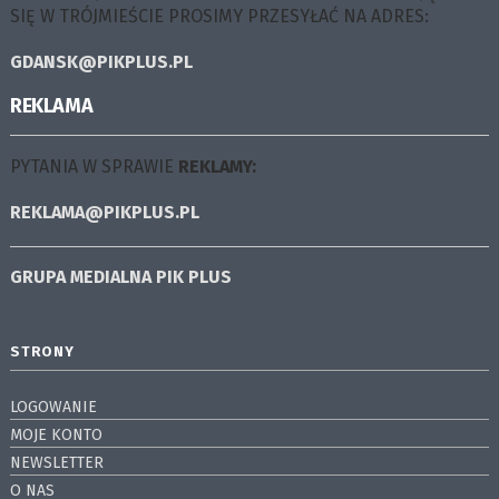
SIĘ W TRÓJMIEŚCIE PROSIMY PRZESYŁAĆ NA ADRES:
GDANSK@PIKPLUS.PL
REKLAMA
PYTANIA W SPRAWIE
REKLAMY:
REKLAMA@PIKPLUS.PL
GRUPA MEDIALNA
PIK PLUS
STRONY
LOGOWANIE
MOJE KONTO
NEWSLETTER
O NAS