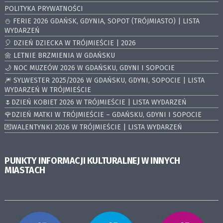
POLITYKA PRYWATNOŚCI
⛄️ FERIE 2026 GDAŃSK, GDYNIA, SOPOT (TRÓJMIASTO) | LISTA
WYDARZEŃ
🎈 DZIEŃ DZIECKA W TRÓJMIEŚCIE | 2026
🌼 LETNIE BRZMIENIA W GDAŃSKU
🌙 NOC MUZEÓW 2026 W GDAŃSKU, GDYNI I SOPOCIE
🎆 SYLWESTER 2025/2026 W GDAŃSKU, GDYNI, SOPOCIE | LISTA
WYDARZEŃ W TRÓJMIEŚCIE
🌷DZIEŃ KOBIET 2026 W TRÓJMIEŚCIE | LISTA WYDARZEŃ
🌹DZIEŃ MATKI W TRÓJMIEŚCIE – GDAŃSKU, GDYNI I SOPOCIE
💌WALENTYNKI 2026 W TRÓJMIEŚCIE | LISTA WYDARZEŃ
PUNKTY INFORMACJI KULTURALNEJ W INNYCH
MIASTACH