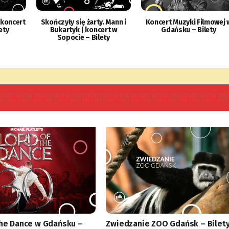
 koncert
Skończyły się żarty. Mann i
Koncert Muzyki Filmowej 
ety
Bukartyk | koncert w
Gdańsku – Bilety
Sopocie – Bilety
the Dance w Gdańsku –
Zwiedzanie ZOO Gdańsk – Bilet