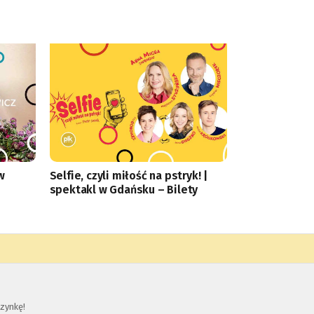
w
Selfie, czyli miłość na pstryk! |
spektakl w Gdańsku – Bilety
zynkę!