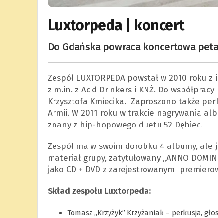
Luxtorpeda | koncert
Do Gdańska powraca koncertowa petar
Zespół LUXTORPEDA powstał w 2010 roku z in
z m.in. z Acid Drinkers i KNŻ. Do współpracy
Krzysztofa Kmiecika. Zaproszono także perk
Armii. W 2011 roku w trakcie nagrywania al
znany z hip-hopowego duetu 52 Dębiec.
Zespół ma w swoim dorobku 4 albumy, ale ju
materiał grupy, zatytułowany „ANNO DOMINI 
jako CD + DVD z zarejestrowanym premiero
Skład zespołu Luxtorpeda:
Tomasz „Krzyżyk” Krzyżaniak – perkusja, gło