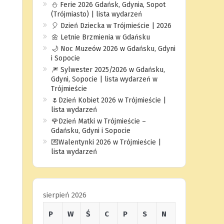
⛄️ Ferie 2026 Gdańsk, Gdynia, Sopot
(Trójmiasto) | lista wydarzeń
🎈 Dzień Dziecka w Trójmieście | 2026
🌼 Letnie Brzmienia w Gdańsku
🌙 Noc Muzeów 2026 w Gdańsku, Gdyni
i Sopocie
🎆 Sylwester 2025/2026 w Gdańsku,
Gdyni, Sopocie | lista wydarzeń w
Trójmieście
🌷Dzień Kobiet 2026 w Trójmieście |
lista wydarzeń
🌹Dzień Matki w Trójmieście –
Gdańsku, Gdyni i Sopocie
💌Walentynki 2026 w Trójmieście |
lista wydarzeń
sierpień 2026
P
W
Ś
C
P
S
N