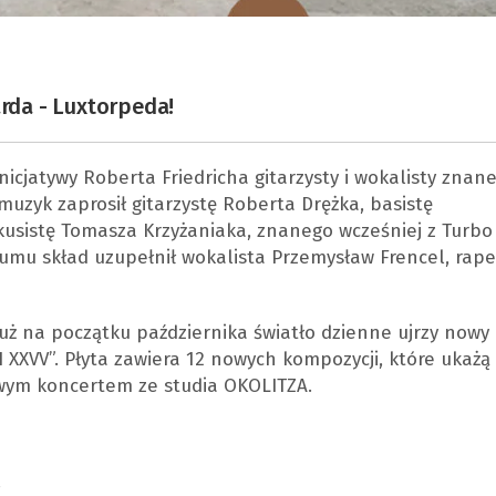
da - Luxtorpeda!
icjatywy Roberta Friedricha gitarzysty i wokalisty znan
 muzyk zaprosił gitarzystę Roberta Drężka, basistę
usistę Tomasza Krzyżaniaka, znanego wcześniej z Turbo 
bumu skład uzupełnił wokalista Przemysław Frencel, rape
ż na początku października światło dzienne ujrzy nowy
XXVV”. Płyta zawiera 12 nowych kompozycji, które ukażą 
wym koncertem ze studia OKOLITZA.
s