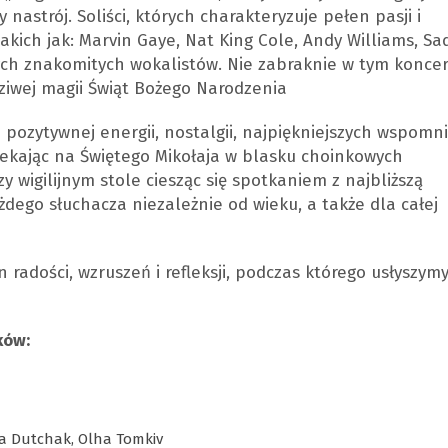
nastrój. Soliści, których charakteryzuje pełen pasji i
takich jak: Marvin Gaye, Nat King Cole, Andy Williams, Sa
nych znakomitych wokalistów. Nie zabraknie w tym koncer
dziwej magii Świąt Bożego Narodzenia
pozytywnej energii, nostalgii, najpiękniejszych wspomn
 czekając na Świętego Mikołaja w blasku choinkowych
 wigilijnym stole ciesząc się spotkaniem z najbliższą
żdego słuchacza niezależnie od wieku, a także dla całej
 radości, wzruszeń i refleksji, podczas którego usłyszym
ków:
na Dutchak, Olha Tomkiv