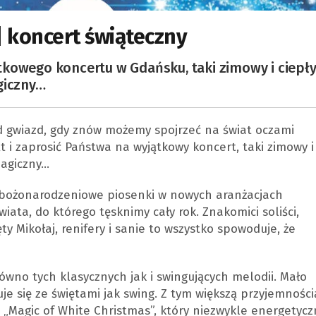
| koncert świąteczny
kowego koncertu w Gdańsku, taki zimowy i ciepły
agiczny…
d gwiazd, gdy znów możemy spojrzeć na świat oczami
t i zaprosić Państwa na wyjątkowy koncert, taki zimowy i
 magiczny…
 i bożonarodzeniowe piosenki w nowych aranżacjach
iata, do którego tęsknimy cały rok. Znakomici soliści,
ty Mikołaj, renifery i sanie to wszystko spowoduje, że
wno tych klasycznych jak i swingujących melodii. Mało
e się ze świętami jak swing. Z tym większą przyjemności
„Magic of White Christmas”, który niezwykle energetycz