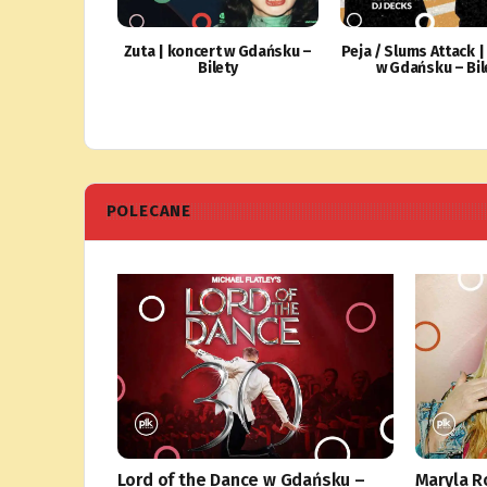
Zuta | koncert w Gdańsku –
Peja / Slums Attack |
Bilety
w Gdańsku – Bil
POLECANE
Lord of the Dance w Gdańsku –
Maryla R