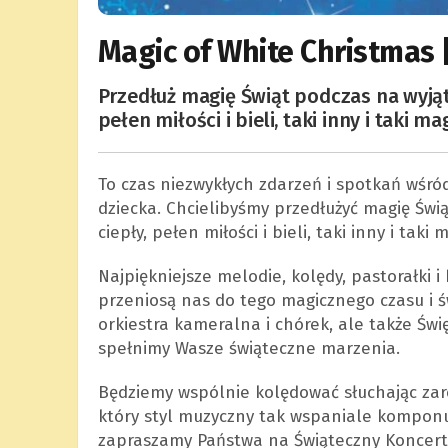
Magic of White Christmas 
Przedłuż magię Świąt podczas na wyjąt
pełen miłości i bieli, taki inny i taki m
To czas niezwykłych zdarzeń i spotkań wśró
dziecka. Chcielibyśmy przedłużyć magię Świą
ciepły, pełen miłości i bieli, taki inny i taki
Najpiękniejsze melodie, kolędy, pastorałki
przeniosą nas do tego magicznego czasu i św
orkiestra kameralna i chórek, ale także Świę
spełnimy Wasze świąteczne marzenia.
Będziemy wspólnie kolędować słuchając zaró
który styl muzyczny tak wspaniale komponuj
zapraszamy Państwa na Świąteczny Koncert 