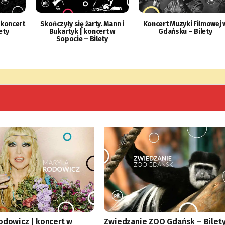
 koncert
Skończyły się żarty. Mann i
Koncert Muzyki Filmowej 
ety
Bukartyk | koncert w
Gdańsku – Bilety
Sopocie – Bilety
odowicz | koncert w
Zwiedzanie ZOO Gdańsk – Bilet