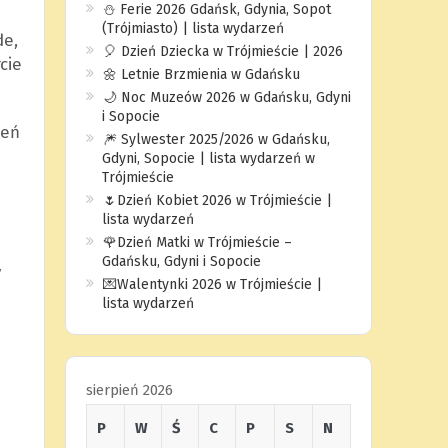
⛄️ Ferie 2026 Gdańsk, Gdynia, Sopot
(Trójmiasto) | lista wydarzeń
de,
🎈 Dzień Dziecka w Trójmieście | 2026
cie
🌼 Letnie Brzmienia w Gdańsku
🌙 Noc Muzeów 2026 w Gdańsku, Gdyni
i Sopocie
ień
🎆 Sylwester 2025/2026 w Gdańsku,
Gdyni, Sopocie | lista wydarzeń w
Trójmieście
🌷Dzień Kobiet 2026 w Trójmieście |
lista wydarzeń
🌹Dzień Matki w Trójmieście –
Gdańsku, Gdyni i Sopocie
y
💌Walentynki 2026 w Trójmieście |
lista wydarzeń
sierpień 2026
P
W
Ś
C
P
S
N