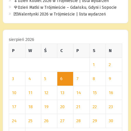
🌷Dzień Kobiet 2026 w Trójmieście | lista wydarzeń
🌹Dzień Matki w Trójmieście – Gdańsku, Gdyni i Sopocie
💌Walentynki 2026 w Trójmieście | lista wydarzeń
sierpień 2026
P
W
Ś
C
P
S
N
1
2
3
4
5
6
7
8
9
10
11
12
13
14
15
16
17
18
19
20
21
22
23
24
25
26
27
28
29
30