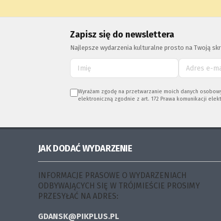
Zapisz się do newslettera
Najlepsze wydarzenia kulturalne prosto na Twoją skr
Wyrażam zgodę na przetwarzanie moich danych osobowych (
elektroniczną zgodnie z art. 172 Prawa komunikacji elekt
JAK DODAĆ WYDARZENIE
INFORMACJE PRASOWE O WYDARZENIACH
ODBYWAJĄCYCH SIĘ W TRÓJMIEŚCIE PROSIMY
PRZESYŁAĆ NA ADRES:
GDANSK@PIKPLUS.PL