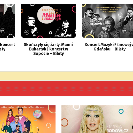
 koncert
Skończyły się żarty. Mann i
Koncert Muzyki Filmowej 
ety
Bukartyk | koncert w
Gdańsku – Bilety
Sopocie – Bilety