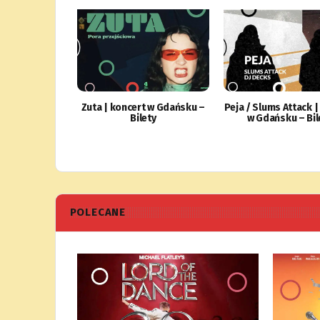
Zuta | koncert w Gdańsku –
Peja / Slums Attack |
Bilety
w Gdańsku – Bil
POLECANE