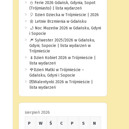
⛄️ Ferie 2026 Gdańsk, Gdynia, Sopot
(Trójmiasto) | lista wydarzeń
🎈 Dzień Dziecka w Trójmieście | 2026
🌼 Letnie Brzmienia w Gdańsku
🌙 Noc Muzeów 2026 w Gdańsku, Gdyni
i Sopocie
🎆 Sylwester 2025/2026 w Gdańsku,
Gdyni, Sopocie | lista wydarzeń w
Trójmieście
🌷Dzień Kobiet 2026 w Trójmieście |
lista wydarzeń
🌹Dzień Matki w Trójmieście –
Gdańsku, Gdyni i Sopocie
💌Walentynki 2026 w Trójmieście |
lista wydarzeń
sierpień 2026
P
W
Ś
C
P
S
N