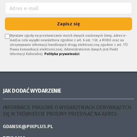
Zapisz się
Wyrażam zgodę na przetwarzanie moich danych osobowych (imię, adres e-
mail) w celu wysyłki newslettera zgodnie z art. 6 ust. 1 lit. a RODO oraz na
otrzymywanie informacji handlowych drogą elektroniczną zgodnie z art. 172
Prawa komunikacji elektronicznej. Administratorem danych jest Punkt
Informacji Kulturalnej.
Polityka prywatności
.
JAK DODAĆ WYDARZENIE
INFORMACJE PRASOWE O WYDARZENIACH ODBYWAJĄCYCH
SIĘ W TRÓJMIEŚCIE PROSIMY PRZESYŁAĆ NA ADRES:
GDANSK@PIKPLUS.PL