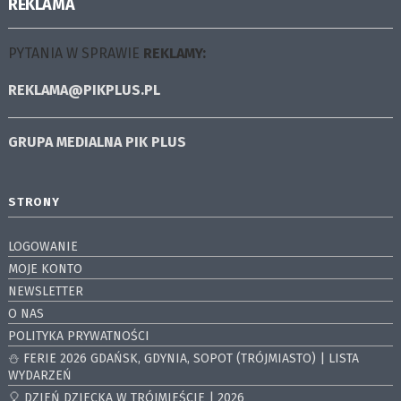
REKLAMA
PYTANIA W SPRAWIE
REKLAMY:
REKLAMA@PIKPLUS.PL
GRUPA MEDIALNA
PIK PLUS
STRONY
LOGOWANIE
MOJE KONTO
NEWSLETTER
O NAS
POLITYKA PRYWATNOŚCI
⛄️ FERIE 2026 GDAŃSK, GDYNIA, SOPOT (TRÓJMIASTO) | LISTA
WYDARZEŃ
🎈 DZIEŃ DZIECKA W TRÓJMIEŚCIE | 2026