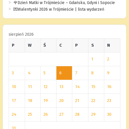
🌹Dzień Matki w Trójmieście – Gdańsku, Gdyni i Sopocie
💌Walentynki 2026 w Trójmieście | lista wydarzeń
sierpień 2026
P
W
Ś
C
P
S
N
1
2
3
4
5
6
7
8
9
10
11
12
13
14
15
16
17
18
19
20
21
22
23
24
25
26
27
28
29
30
31