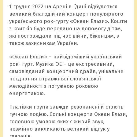
1 грудня 2022 на Арені в Ґдині відбудеться
великий благодійний концерт популярного
українського рок-гурту «Океан Ельзи». Кошти
з квитків буде передано на допомогу дітям,
які постраждали під час війни, біженцям, а
також захисникам України.
«Океан Ельзи» – найвідоміший український
рок- гурт. Музика ОЕ – це експресивний,
самовідданий концертний драйв, унікальне
поєднання справжньої слов’янської
мелодійності з потужною роковою
енергетикою.
Платівки групи завжди резонансні й стають
гучною подією. Сольні концерти Океан Ельзи,
головною умовою яких є живий звук,
незмінно викликають великий відгук у
глядачів