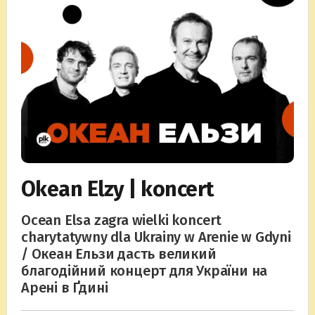
Okean Elzy | koncert
Ocean Elsa zagra wielki koncert
charytatywny dla Ukrainy w Arenie w Gdyni
/ Океан Ельзи дасть великий
благодійний концерт для України на
Арені в Ґдині