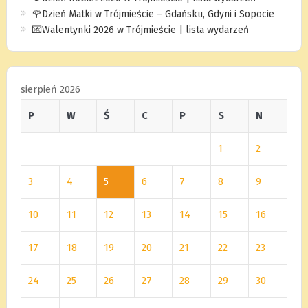
🌹Dzień Matki w Trójmieście – Gdańsku, Gdyni i Sopocie
💌Walentynki 2026 w Trójmieście | lista wydarzeń
sierpień 2026
P
W
Ś
C
P
S
N
1
2
3
4
5
6
7
8
9
10
11
12
13
14
15
16
17
18
19
20
21
22
23
24
25
26
27
28
29
30