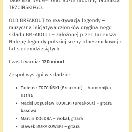
Tadeusza NALEPY oraz 80-te urodziny Tadeusza
TRZCIŃSKIEGO.
OLD BREAKOUT to reaktywacja legendy –
muzyczna inicjatywa członków oryginalnego
składu BREAKOUT – założonej przez Tadeusza
Nalepę legendy polskiej sceny blues-rockowej z
lat siedemdziesiątych.
Czas trwania:
120 minut
Zespoł wystąpi w składzie:
Tadeusz TRZCIŃSKI (Breakout) – harmonijka
ustna
Maciej Bogusław KUBICKI (Breakout) – gitara
basowa
Marcin KOŁDRA – wokal, gitara
Sławek BURAKOWSKI – gitara