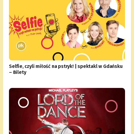
Selfie, czyli miłość na pstryk! | spektakl w Gdańsku
– Bilety