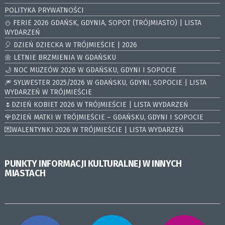
POLITYKA PRYWATNOŚCI
⛄️ FERIE 2026 GDAŃSK, GDYNIA, SOPOT (TRÓJMIASTO) | LISTA
WYDARZEŃ
🎈 DZIEŃ DZIECKA W TRÓJMIEŚCIE | 2026
🌼 LETNIE BRZMIENIA W GDAŃSKU
🌙 NOC MUZEÓW 2026 W GDAŃSKU, GDYNI I SOPOCIE
🎆 SYLWESTER 2025/2026 W GDAŃSKU, GDYNI, SOPOCIE | LISTA
WYDARZEŃ W TRÓJMIEŚCIE
🌷DZIEŃ KOBIET 2026 W TRÓJMIEŚCIE | LISTA WYDARZEŃ
🌹DZIEŃ MATKI W TRÓJMIEŚCIE – GDAŃSKU, GDYNI I SOPOCIE
💌WALENTYNKI 2026 W TRÓJMIEŚCIE | LISTA WYDARZEŃ
PUNKTY INFORMACJI KULTURALNEJ W INNYCH
MIASTACH