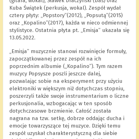
(gitara, wokal), Sławek Draczyński (bas) oraz
Kuba Świątek (perkusja, wokal). Zespół wydał
cztery płyty: „Popstory”(2012), „Popsutą”(2015)
oraz „Kopalino”(2017), każda w nieco odmiennej
stylistyce. Ostatnia płyta pt. „Emisja” ukazała się
13.05.2022.
„Emisja” muzycznie stanowi rozwinięcie formuły,
zapoczątkowanej przez zespół na ich
poprzednim albumie („Kopalino”). Tym razem
muzycy Popsysze poszli jeszcze dalej,
pozwalając sobie na eksperyment przy użyciu
elektroniki w większym niż dotychczas stopniu,
poszerzyli także swoje instrumentarium o liczne
perkusjonalia, wzbogacając w ten sposób
dotychczasowe brzmienie. Całość została
nagrana na tzw. setkę, dobrze oddając ducha i
emocje towarzyszące tej muzyce. Dzięki temu
zespół uzyskał charakterystyczną dla siebie