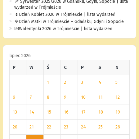
🎆 Sylwester 2025/2026 w Gdańsku, Gdyni, Sopocie | lista
wydarzeń w Trójmieście
🌷Dzień Kobiet 2026 w Trójmieście | lista wydarzeń
🌹Dzień Matki w Trójmieście – Gdańsku, Gdyni i Sopocie
💌Walentynki 2026 w Trójmieście | lista wydarzeń
lipiec 2026
P
W
Ś
C
P
S
N
1
2
3
4
5
6
7
8
9
10
11
12
13
14
15
16
17
18
19
20
21
22
23
24
25
26