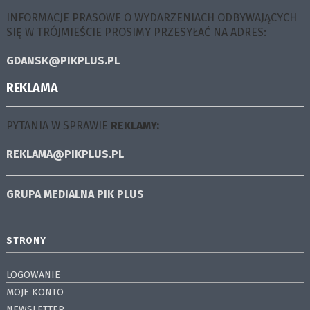
INFORMACJE PRASOWE O WYDARZENIACH ODBYWAJĄCYCH
SIĘ W TRÓJMIEŚCIE PROSIMY PRZESYŁAĆ NA ADRES:
GDANSK@PIKPLUS.PL
REKLAMA
PYTANIA W SPRAWIE
REKLAMY:
REKLAMA@PIKPLUS.PL
GRUPA MEDIALNA
PIK PLUS
STRONY
LOGOWANIE
MOJE KONTO
NEWSLETTER