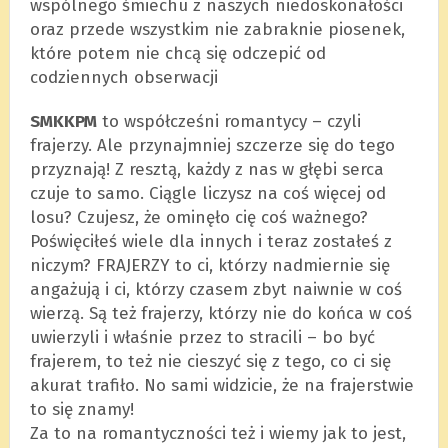
wspólnego śmiechu z naszych niedoskonałości
oraz przede wszystkim nie zabraknie piosenek,
które potem nie chcą się odczepić od
codziennych obserwacji
SMKKPM
to współcześni romantycy – czyli
frajerzy. Ale przynajmniej szczerze się do tego
przyznają! Z resztą, każdy z nas w głębi serca
czuje to samo. Ciągle liczysz na coś więcej od
losu? Czujesz, że ominęło cię coś ważnego?
Poświęciłeś wiele dla innych i teraz zostałeś z
niczym? FRAJERZY to ci, którzy nadmiernie się
angażują i ci, którzy czasem zbyt naiwnie w coś
wierzą. Są też frajerzy, którzy nie do końca w coś
uwierzyli i właśnie przez to stracili – bo być
frajerem, to też nie cieszyć się z tego, co ci się
akurat trafiło. No sami widzicie, że na frajerstwie
to się znamy!
Za to na romantyczności też i wiemy jak to jest,