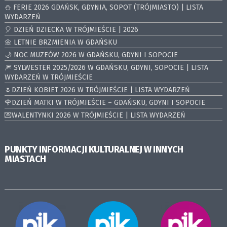
⛄️ FERIE 2026 GDAŃSK, GDYNIA, SOPOT (TRÓJMIASTO) | LISTA
WYDARZEŃ
🎈 DZIEŃ DZIECKA W TRÓJMIEŚCIE | 2026
🌼 LETNIE BRZMIENIA W GDAŃSKU
🌙 NOC MUZEÓW 2026 W GDAŃSKU, GDYNI I SOPOCIE
🎆 SYLWESTER 2025/2026 W GDAŃSKU, GDYNI, SOPOCIE | LISTA
WYDARZEŃ W TRÓJMIEŚCIE
🌷DZIEŃ KOBIET 2026 W TRÓJMIEŚCIE | LISTA WYDARZEŃ
🌹DZIEŃ MATKI W TRÓJMIEŚCIE – GDAŃSKU, GDYNI I SOPOCIE
💌WALENTYNKI 2026 W TRÓJMIEŚCIE | LISTA WYDARZEŃ
PUNKTY INFORMACJI KULTURALNEJ W INNYCH
MIASTACH