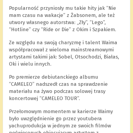
Popularność przyniosły mu takie hity jak “Nie
mam czasu na wakacje” z Żabsonem, ale też
utwory własnego autorstwa: „Zły”, “Lego”,
“Hotline” czy “Ride or Die” z Okim i Szpakiem.
Ze względu na swoją charyzmę i talent Waima
współpracował z wieloma mainstreamowymi
artystami takimi jak: Sobel, Otsochodzi, Białas,
Oki i wielu innych.
Po premierze debiutanckiego albumu
“CAMELEO” nadszedł czas na sprawdzenie
materiału na żywo podczas solowej trasy
koncertowej “CAMELEO TOUR”.
Przełomowym momentem w karierze Waimy
było uwzględnienie go przez youtubera
yachuprodukcja w jednym ze swoich filmów
poświęconych obiecującym artystom z