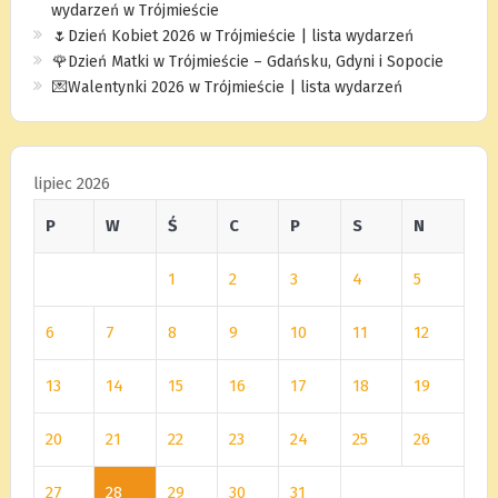
wydarzeń w Trójmieście
🌷Dzień Kobiet 2026 w Trójmieście | lista wydarzeń
🌹Dzień Matki w Trójmieście – Gdańsku, Gdyni i Sopocie
💌Walentynki 2026 w Trójmieście | lista wydarzeń
lipiec 2026
P
W
Ś
C
P
S
N
1
2
3
4
5
6
7
8
9
10
11
12
13
14
15
16
17
18
19
20
21
22
23
24
25
26
27
28
29
30
31