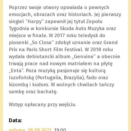
Poprzez swoje utwory opowiada o pewnych
emocjach, obrazach oraz historiach. Jej pierwszy
singiel “Harpy” zapewnił jej tytuł Zepołu
Tygodnia w konkursie Skoda Auto Muzyka oraz
miejsce w finale. W 2017 roku teledysk do
piosenki „So Close” zdobył uznanie oraz Grand
Prix na Paris Short Film Festival. W 2018 roku
wydała debiutancki album „Genuine” a obecnie
trwają prace nad nowym matriałem na płytę
„Enta”. Poza muzyką pasjonuje się kulturą
luzofońską (Portugalia, Brazylia), fado oraz
kizombą i kuduro. W wolnych chwilach tańczy
sambę oraz bachatę.
Wstęp opłacany przy wejściu.
Data:
sobota, 18.09.2021
, 19:00