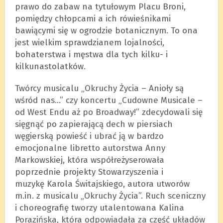
prawo do zabaw na tytułowym Placu Broni,
pomiędzy chłopcami a ich rówieśnikami
bawiącymi się w ogrodzie botanicznym. To ona
jest wielkim sprawdzianem lojalności,
bohaterstwa i męstwa dla tych kilku- i
kilkunastolatków.
Twórcy musicalu „Okruchy Życia – Anioły są
wśród nas…” czy koncertu „Cudowne Musicale –
od West Endu aż po Broadway!” zdecydowali się
sięgnąć po zapierającą dech w piersiach
węgierską powieść i ubrać ją w bardzo
emocjonalne libretto autorstwa Anny
Markowskiej, która współreżyserowała
poprzednie projekty Stowarzyszenia i
muzykę Karola Świtajskiego, autora utworów
m.in. z musicalu „Okruchy Życia”. Ruch sceniczny
i choreografię tworzy utalentowana Kalina
Porazińska, która odpowiadała za część układów