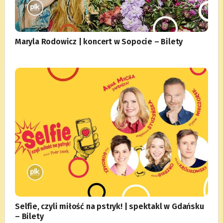
Maryla Rodowicz | koncert w Sopocie – Bilety
Selfie, czyli miłość na pstryk! | spektakl w Gdańsku
– Bilety