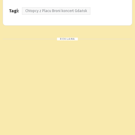
Tagi:
Chłopcy z Placu Broni koncert Gdańsk