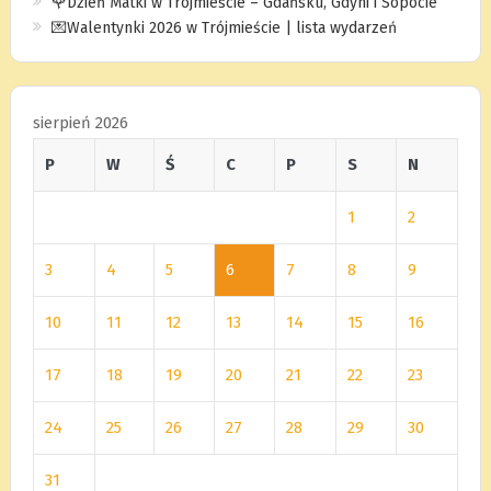
🌹Dzień Matki w Trójmieście – Gdańsku, Gdyni i Sopocie
💌Walentynki 2026 w Trójmieście | lista wydarzeń
sierpień 2026
P
W
Ś
C
P
S
N
1
2
3
4
5
6
7
8
9
10
11
12
13
14
15
16
17
18
19
20
21
22
23
24
25
26
27
28
29
30
31