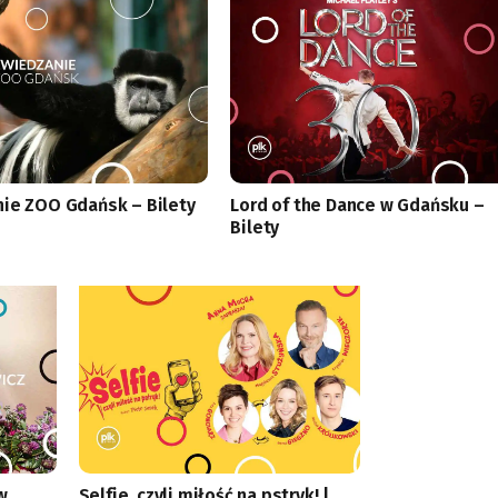
ie ZOO Gdańsk – Bilety
Lord of the Dance w Gdańsku –
Bilety
w
Selfie, czyli miłość na pstryk! |