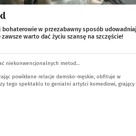
kl
ej bohaterowie w przezabawny sposób udowadniaj
że zawsze warto dać życiu szansę na szczęście!
wać niekonwencjonalnych metod…
ając powikłane relacje damsko-męskie, obfituje w
zy tego spektaklu to genialni artyści komediowi, grający