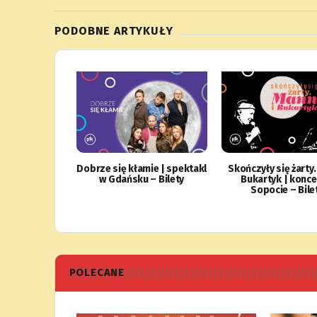
PODOBNE ARTYKUŁY
Dobrze się kłamie | spektakl
Skończyły się żarty.
w Gdańsku – Bilety
Bukartyk | konce
Sopocie – Bile
POLECANE