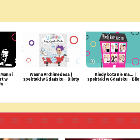
 Mann i
Wanna Archimedesa |
Kiedy kota nie ma… |
rt w
spektakl w Gdańsku – Bilety
spektakl w Gdańsku – Bile
ty