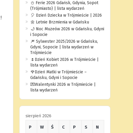
⛄️ Ferie 2026 Gdańsk, Gdynia, Sopot
(Trójmiasto) | lista wydarzeń
🎈 Dzień Dziecka w Trójmieście | 2026
!
🌼 Letnie Brzmienia w Gdańsku
🌙 Noc Muzeów 2026 w Gdańsku, Gdyni
i Sopocie
🎆 Sylwester 2025/2026 w Gdańsku,
Gdyni, Sopocie | lista wydarzeń w
Trójmieście
🌷Dzień Kobiet 2026 w Trójmieście |
lista wydarzeń
🌹Dzień Matki w Trójmieście –
Gdańsku, Gdyni i Sopocie
💌Walentynki 2026 w Trójmieście |
lista wydarzeń
sierpień 2026
P
W
Ś
C
P
S
N