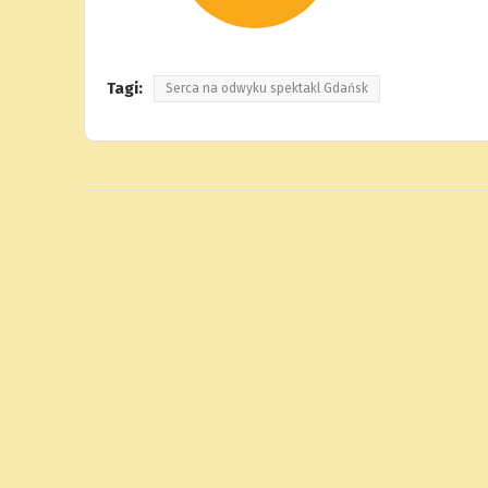
Tagi:
Serca na odwyku spektakl Gdańsk