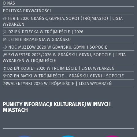
O NAS
POLITYKA PRYWATNOŚCI
⛄️ FERIE 2026 GDAŃSK, GDYNIA, SOPOT (TRÓJMIASTO) | LISTA
WYDARZEŃ
🎈 DZIEŃ DZIECKA W TRÓJMIEŚCIE | 2026
🌼 LETNIE BRZMIENIA W GDAŃSKU
🌙 NOC MUZEÓW 2026 W GDAŃSKU, GDYNI I SOPOCIE
🎆 SYLWESTER 2025/2026 W GDAŃSKU, GDYNI, SOPOCIE | LISTA
WYDARZEŃ W TRÓJMIEŚCIE
🌷DZIEŃ KOBIET 2026 W TRÓJMIEŚCIE | LISTA WYDARZEŃ
🌹DZIEŃ MATKI W TRÓJMIEŚCIE – GDAŃSKU, GDYNI I SOPOCIE
💌WALENTYNKI 2026 W TRÓJMIEŚCIE | LISTA WYDARZEŃ
PUNKTY INFORMACJI KULTURALNEJ W INNYCH
MIASTACH