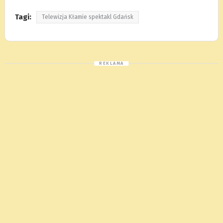
Tagi:
Telewizja Kłamie spektakl Gdańsk