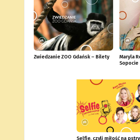
Zwiedzanie ZOO Gdańsk – Bilety
Maryla R
Sopocie 
Selfie, czyli miłość na pstry