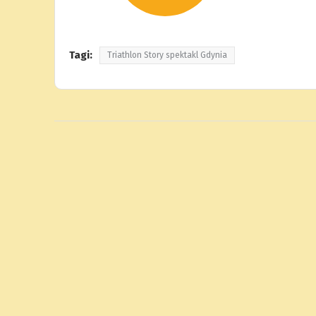
Tagi:
Triathlon Story spektakl Gdynia