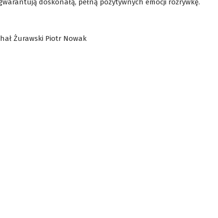
, gwarantują doskonałą, pełną pozytywnych emocji rozrywkę.
chał Żurawski Piotr Nowak