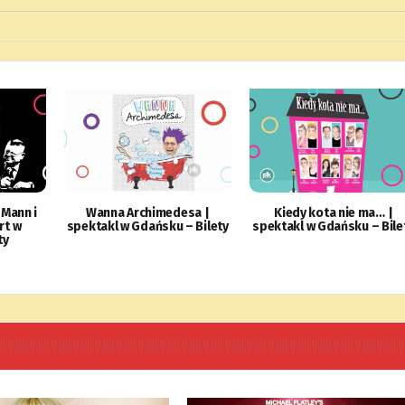
 Mann i
Wanna Archimedesa |
Kiedy kota nie ma… |
rt w
spektakl w Gdańsku – Bilety
spektakl w Gdańsku – Bile
ty