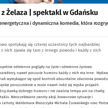
i z Żelaza | spektakl w Gdańsku
 energetyczna i dynamiczna komedia, która rozgr
 spotykają się czterej uczestnicy tych najbardziej
z nich zjawia się tam z innego powodu i każdy z nich
ą zupełnie odmienne poglądy na życie i odmienne życiowe
charaktery, nawet poczucie humoru każdy z nich ma inne. Wyda
jednak wymykające się spod kontroli absurdalne zdarzenia powoduj
ęskie porozumienie a może nawet rodzi się męska przyjaźń.
tężną dawką dobrego humoru i nie zwalnia tempa ani na chwilę.
taklu. Nieoczekiwane zwroty akcji, brawurowe sytuacje i
a Lichoty, Waldemara Błaszczyka Michała Żurawskiego oraz Piotr