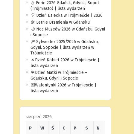
⛄️ Ferie 2026 Gdańsk, Gdynia, Sopot
(Trójmiasto) | lista wydarzeń
🎈 Dzień Dziecka w Trójmieście | 2026
🌼 Letnie Brzmienia w Gdańsku
🌙 Noc Muzeów 2026 w Gdańsku, Gdyni
i Sopocie
🎆 Sylwester 2025/2026 w Gdańsku,
Gdyni, Sopocie | lista wydarzeń w
Trójmieście
🌷Dzień Kobiet 2026 w Trójmieście |
lista wydarzeń
🌹Dzień Matki w Trójmieście –
Gdańsku, Gdyni i Sopocie
💌Walentynki 2026 w Trójmieście |
lista wydarzeń
sierpień 2026
P
W
Ś
C
P
S
N