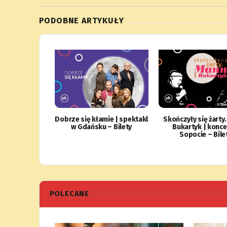
PODOBNE ARTYKUŁY
Dobrze się kłamie | spektakl
Skończyły się żarty.
w Gdańsku – Bilety
Bukartyk | konce
Sopocie – Bile
POLECANE