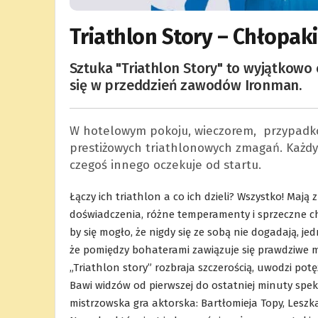
Triathlon Story – Chłopak
Sztuka "Triathlon Story" to wyjątkowo
się w przeddzień zawodów Ironman.
W hotelowym pokoju, wieczorem, przypadkowo
prestiżowych triathlonowych zmagań. Każdy 
czegoś innego oczekuje od startu.
Łączy ich triathlon a co ich dzieli? Wszystko! Maj
doświadczenia, różne temperamenty i sprzeczne 
by się mogło, że nigdy się ze sobą nie dogadają, 
że pomiędzy bohaterami zawiązuje się prawdziwe m
„Triathlon story” rozbraja szczerością, uwodzi po
Bawi widzów od pierwszej do ostatniej minuty spek
mistrzowska gra aktorska: Bartłomieja Topy, Leszk