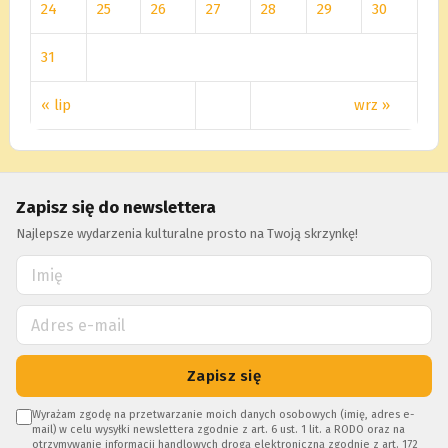
24
25
26
27
28
29
30
31
« lip
wrz »
Zapisz się do newslettera
Najlepsze wydarzenia kulturalne prosto na Twoją skrzynkę!
Zapisz się
Wyrażam zgodę na przetwarzanie moich danych osobowych (imię, adres e-
mail) w celu wysyłki newslettera zgodnie z art. 6 ust. 1 lit. a RODO oraz na
otrzymywanie informacji handlowych drogą elektroniczną zgodnie z art. 172