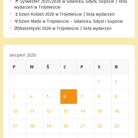
🎆 Sylwester 2025/2026 w Gdańsku, Gdyni, Sopocie | lista
wydarzeń w Trójmieście
🌷Dzień Kobiet 2026 w Trójmieście | lista wydarzeń
🌹Dzień Matki w Trójmieście – Gdańsku, Gdyni i Sopocie
💌Walentynki 2026 w Trójmieście | lista wydarzeń
sierpień 2026
P
W
Ś
C
P
S
N
1
2
3
4
5
6
7
8
9
10
11
12
13
14
15
16
17
18
19
20
21
22
23