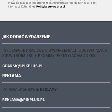
Prawa komunikacji elektronicznej. Administratorem danych jest Punkt
Informacji Kulturalnej.
Polityka prywatności
.
JAK DODAĆ WYDARZENIE
INFORMACJE PRASOWE O WYDARZENIACH ODBYWAJĄCYCH
SIĘ W TRÓJMIEŚCIE PROSIMY PRZESYŁAĆ NA ADRES:
GDANSK@PIKPLUS.PL
REKLAMA
PYTANIA W SPRAWIE
REKLAMY:
REKLAMA@PIKPLUS.PL