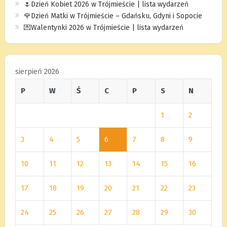
🌷Dzień Kobiet 2026 w Trójmieście | lista wydarzeń
🌹Dzień Matki w Trójmieście – Gdańsku, Gdyni i Sopocie
💌Walentynki 2026 w Trójmieście | lista wydarzeń
sierpień 2026
P
W
Ś
C
P
S
N
1
2
3
4
5
6
7
8
9
10
11
12
13
14
15
16
17
18
19
20
21
22
23
24
25
26
27
28
29
30