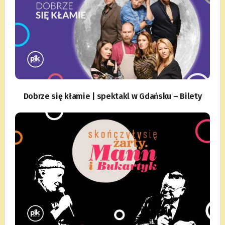
Dobrze się kłamie | spektakl w Gdańsku – Bilety